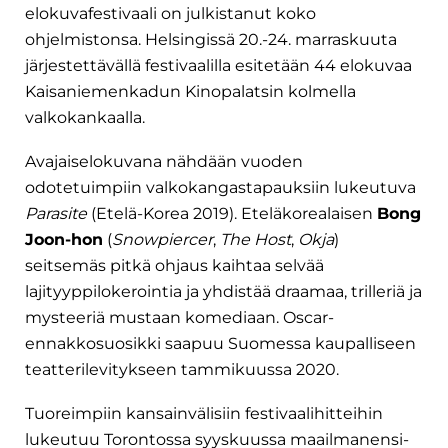
elokuvafestivaali on julkistanut koko
ohjelmistonsa. Helsingissä 20.-24. marraskuuta
järjestettävällä festivaalilla esitetään 44 elokuvaa
Kaisaniemenkadun Kinopalatsin kolmella
valkokankaalla.
Avajaiselokuvana nähdään vuoden
odotetuimpiin valkokangastapauksiin lukeutuva
Parasite
(Etelä-Korea 2019). Eteläkorealaisen
Bong
Joon-hon
(
Snowpiercer
,
The Host
,
Okja
)
seitsemäs pitkä ohjaus kaihtaa selvää
lajityyppilokerointia ja yhdistää draamaa, trilleriä ja
mysteeriä mustaan komediaan. Oscar-
ennakkosuosikki saapuu Suomessa kaupalliseen
teatterilevitykseen tammikuussa 2020.
Tuoreimpiin kansainvälisiin festivaalihitteihin
lukeutuu Torontossa syyskuussa maailmanensi-