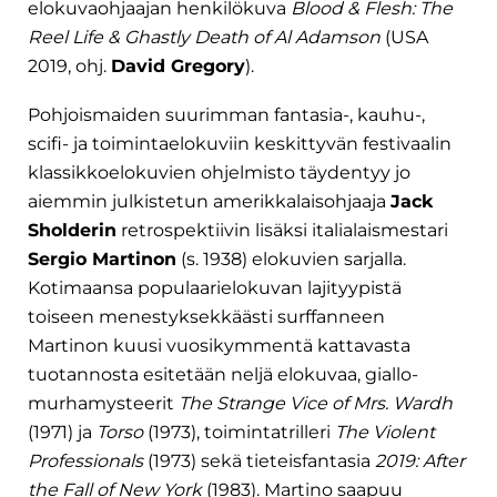
elokuvaohjaajan henkilökuva
Blood & Flesh: The
Reel Life & Ghastly Death of Al Adamson
(USA
2019, ohj.
David Gregory
).
Pohjoismaiden suurimman fantasia-, kauhu-,
scifi- ja toimintaelokuviin keskittyvän festivaalin
klassikkoelokuvien ohjelmisto täydentyy jo
aiemmin julkistetun amerikkalaisohjaaja
Jack
Sholderin
retrospektiivin lisäksi italialaismestari
Sergio Martinon
(s. 1938) elokuvien sarjalla.
Kotimaansa populaarielokuvan lajityypistä
toiseen menestyksekkäästi surffanneen
Martinon kuusi vuosikymmentä kattavasta
tuotannosta esitetään neljä elokuvaa, giallo-
murhamysteerit
The Strange Vice of Mrs. Wardh
(1971) ja
Torso
(1973), toimintatrilleri
The Violent
Professionals
(1973) sekä tieteisfantasia
2019: After
the Fall of New York
(1983). Martino saapuu