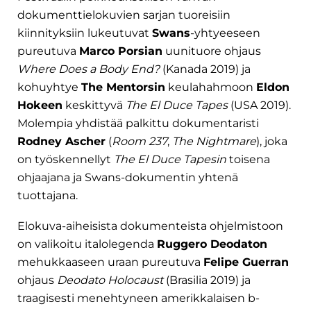
dokumenttielokuvien sarjan tuoreisiin
kiinnityksiin lukeutuvat
Swans
-yhtyeeseen
pureutuva
Marco Porsian
uunituore ohjaus
Where Does a Body End?
(Kanada 2019) ja
kohuyhtye
The Mentorsin
keulahahmoon
Eldon
Hokeen
keskittyvä
The El Duce Tapes
(USA 2019).
Molempia yhdistää palkittu dokumentaristi
Rodney Ascher
(
Room 237
,
The Nightmare
), joka
on työskennellyt
The El Duce Tapesin
toisena
ohjaajana ja Swans-dokumentin yhtenä
tuottajana.
Elokuva-aiheisista dokumenteista ohjelmistoon
on valikoitu italolegenda
Ruggero Deodaton
mehukkaaseen uraan pureutuva
Felipe Guerran
ohjaus
Deodato Holocaust
(Brasilia 2019) ja
traagisesti menehtyneen amerikkalaisen b-