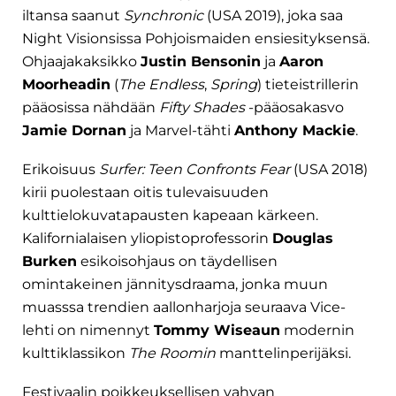
iltansa saanut
Synchronic
(USA 2019), joka saa
Night Visionsissa Pohjoismaiden ensiesityksensä.
Ohjaajakaksikko
Justin Bensonin
ja
Aaron
Moorheadin
(
The Endless
,
Spring
) tieteistrillerin
pääosissa nähdään
Fifty Shades
-pääosakasvo
Jamie Dornan
ja Marvel-tähti
Anthony Mackie
.
Erikoisuus
Surfer: Teen Confronts Fear
(USA 2018)
kirii puolestaan oitis tulevaisuuden
kulttielokuvatapausten kapeaan kärkeen.
Kalifornialaisen yliopistoprofessorin
Douglas
Burken
esikoisohjaus on täydellisen
omintakeinen jännitysdraama, jonka muun
muasssa trendien aallonharjoja seuraava Vice-
lehti on nimennyt
Tommy Wiseaun
modernin
kulttiklassikon
The Roomin
manttelinperijäksi.
Festivaalin poikkeuksellisen vahvan