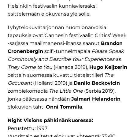
Helsinkiin festivaalin kunniavieraaksi
esittelemään elokuvansa yleisölle.
Lyhytelokuvatarjonnan huomionarvoisia
tapauksia ovat Cannesin festivaalin Critics’ Week
-sarjassa maailmanensi-iltansa saanut
Brandon
Cronenbergin
scifi-tunnelmapala
Please Speak
Continously and Describe Your Experiences as
They Come to You
(Kanada 2019),
Hugo Keijzerin
osittain suomessa kuvattu tieteistrilleri
The
Occupant
(Hollanti 2019) ja
Danilo Beckovicin
zombiekomedia
The Little One
(Serbia 2019),
jonka pääosassa nähdään
Jalmari Helanderin
elokuvien tähti
Onni Tommila
.
Night Visions pähkinänkuoressa:
Perustettu: 1997
Vuosittain esitetyt elokuvat yhteensä: 75-80