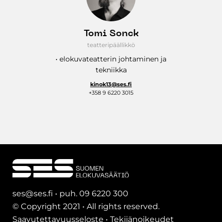
Tomi Sonck
teatteripäällikkö
• elokuvateatterin johtaminen ja
tekniikka
kinok13@ses.fi
+358 9 6220 3015
ses@ses.fi • puh. 09 6220 300
© Copyright 2021 • All rights reserved.
Saavutettavuusseloste
•
Tekijänoikeudet