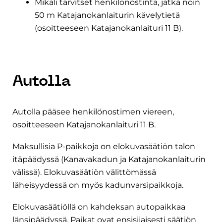
Mikäli tarvitset henkilönostinta, jatka noin
50 m Katajanokanlaiturin kävelytietä
(osoitteeseen Katajanokanlaituri 11 B).
Autolla
Autolla pääsee henkilönostimen viereen,
osoitteeseen Katajanokanlaituri 11 B.
Maksullisia P-paikkoja on elokuvasäätiön talon
itäpäädyssä (Kanavakadun ja Katajanokanlaiturin
välissä). Elokuvasäätiön välittömässä
läheisyydessä on myös kadunvarsipaikkoja.
Elokuvasäätiöllä on kahdeksan autopaikkaa
länsipäädyssä. Paikat ovat ensisijaisesti säätiön