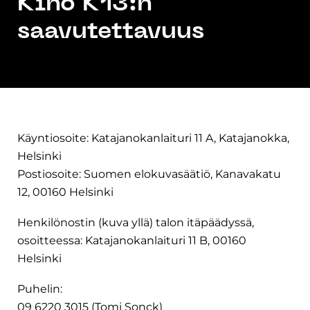
Kino K13:n
saavutettavuus
Käyntiosoite: Katajanokanlaituri 11 A, Katajanokka,
Helsinki
Postiosoite: Suomen elokuvasäätiö, Kanavakatu
12, 00160 Helsinki
Henkilönostin (kuva yllä) talon itäpäädyssä,
osoitteessa: Katajanokanlaituri 11 B, 00160
Helsinki
Puhelin:
09 6220 3015 (Tomi Sonck)