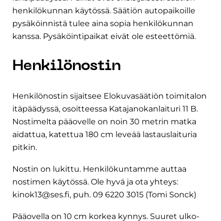
henkilökunnan käytössä. Säätiön autopaikoille
pysäköinnistä tulee aina sopia henkilökunnan
kanssa. Pysäköintipaikat eivät ole esteettömiä.
Henkilönostin
Henkilönostin sijaitsee Elokuvasäätiön toimitalon
itäpäädyssä, osoitteessa Katajanokanlaituri 11 B.
Nostimelta pääovelle on noin 30 metrin matka
aidattua, katettua 180 cm leveää lastauslaituria
pitkin.
Nostin on lukittu. Henkilökuntamme auttaa
nostimen käytössä. Ole hyvä ja ota yhteys:
kinok13@ses.fi, puh. 09 6220 3015 (Tomi Sonck)
Pääovella on 10 cm korkea kynnys. Suuret ulko-