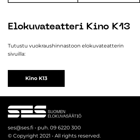
Elokuvateatteri Kino K13
Tutustu vuokraushinnastoon elokuvateatterin
sivuilla:
Kino K13
ses@ses.fi • puh. 09 6220 300
© Copyright 2021 • All rights reserved.