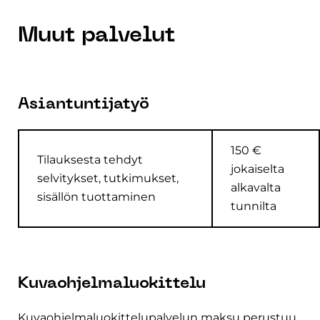
Muut palvelut
Asiantuntijatyö
150 €
Tilauksesta tehdyt
jokaiselta
selvitykset, tutkimukset,
alkavalta
sisällön tuottaminen
tunnilta
Kuvaohjelmaluokittelu
Kuvaohjelmaluokittelupalvelun maksu perustuu