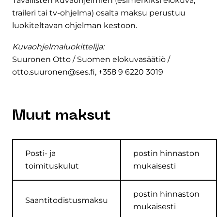
Tavallisten kuvaohjelmien (esimerkiksi elokuva,
traileri tai tv-ohjelma) osalta maksu perustuu
luokiteltavan ohjelman kestoon.
Kuvaohjelmaluokittelija:
Suuronen Otto / Suomen elokuvasäätiö /
otto.suuronen@ses.fi, +358 9 6220 3019
Muut maksut
Posti- ja
postin hinnaston
toimituskulut
mukaisesti
postin hinnaston
Saantitodistusmaksu
mukaisesti