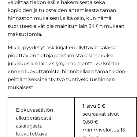
veloittaa tiedon esille hakemisesta sekä
kopioiden ja tulosteiden antamisesta tämän
hinnaston mukaisesti, siltä osin, kun nämä
suoritteet eivät ole mainitun lain 34 §:n mukaan
maksuttomia.
Mikäli pyydetyt asiakirjat edellyttävät salassa
pidettävien tietoja poistamista (esimerkiksi
julkisuuslain lain 24 §:n, 1 momentti, 20 kohta)
ennen luovuttamista, hinnoitellaan tämä tiedon
peittämiseksi tehty työ tuntiveloitushinnan
mukaisesti.
1. sivu 5 €
Elokuvasäätiön
seuraavat sivut
alkuperäisestä
0,60 €
asiakirjasta
minimiveloitus 15
luovutettava