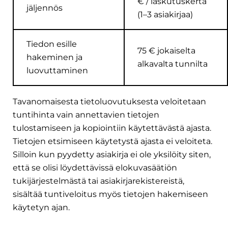
€ / laskutuskerta
jäljennös
(1–3 asiakirjaa)
Tiedon esille
75 € jokaiselta
hakeminen ja
alkavalta tunnilta
luovuttaminen
Tavanomaisesta tietoluovutuksesta veloitetaan
tuntihinta vain annettavien tietojen
tulostamiseen ja kopiointiin käytettävästä ajasta.
Tietojen etsimiseen käytetystä ajasta ei veloiteta.
Silloin kun pyydetty asiakirja ei ole yksilöity siten,
että se olisi löydettävissä elokuvasäätiön
tukijärjestelmästä tai asiakirjarekistereistä,
sisältää tuntiveloitus myös tietojen hakemiseen
käytetyn ajan.