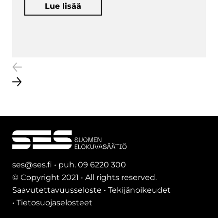
Lue lisää
ses@ses.fi • puh. 09 6220 300
© Copyright 2021 • All rights reserved.
Saavutettavuusseloste
•
Tekijänoikeudet
•
Tietosuojaselosteet