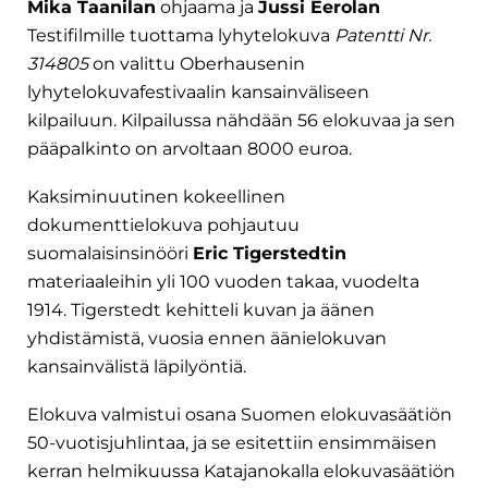
Mika Taanilan
ohjaama ja
Jussi Eerolan
Testifilmille tuottama lyhytelokuva
Patentti Nr.
314805
on valittu Oberhausenin
lyhytelokuvafestivaalin kansainväliseen
kilpailuun. Kilpailussa nähdään 56 elokuvaa ja sen
pääpalkinto on arvoltaan 8000 euroa.
Kaksiminuutinen kokeellinen
dokumenttielokuva pohjautuu
suomalaisinsinööri
Eric Tigerstedtin
materiaaleihin yli 100 vuoden takaa, vuodelta
1914. Tigerstedt kehitteli kuvan ja äänen
yhdistämistä, vuosia ennen äänielokuvan
kansainvälistä läpilyöntiä.
Elokuva valmistui osana Suomen elokuvasäätiön
50-vuotisjuhlintaa, ja se esitettiin ensimmäisen
kerran helmikuussa Katajanokalla elokuvasäätiön