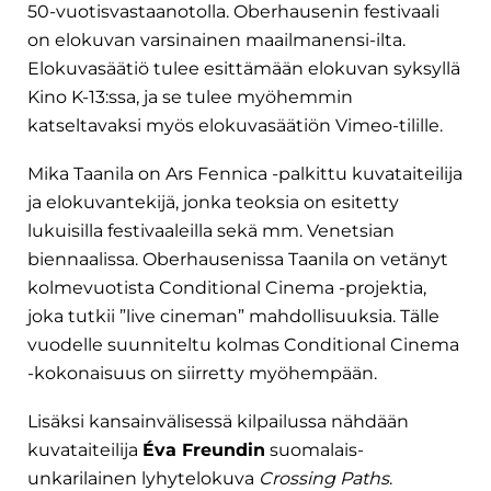
50-vuotisvastaanotolla. Oberhausenin festivaali
on elokuvan varsinainen maailmanensi-ilta.
Elokuvasäätiö tulee esittämään elokuvan syksyllä
Kino K-13:ssa, ja se tulee myöhemmin
katseltavaksi myös elokuvasäätiön Vimeo-tilille.
Mika Taanila on Ars Fennica -palkittu kuvataiteilija
ja elokuvantekijä, jonka teoksia on esitetty
lukuisilla festivaaleilla sekä mm. Venetsian
biennaalissa. Oberhausenissa Taanila on vetänyt
kolmevuotista Conditional Cinema -projektia,
joka tutkii ”live cineman” mahdollisuuksia. Tälle
vuodelle suunniteltu kolmas Conditional Cinema
-kokonaisuus on siirretty myöhempään.
Lisäksi kansainvälisessä kilpailussa nähdään
kuvataiteilija
Éva Freundin
suomalais-
unkarilainen lyhytelokuva
Crossing Paths
.