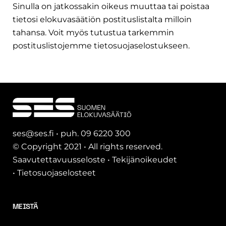
Sinulla on jatkossakin oikeus muuttaa tai poistaa
tietosi elokuvasäätiön postituslistalta milloin
tahansa. Voit myös tutustua tarkemmin
postituslistojemme
tietosuojaselostukseen.
ses@ses.fi • puh. 09 6220 300
© Copyright 2021 • All rights reserved.
Saavutettavuusseloste
•
Tekijänoikeudet
•
Tietosuojaselosteet
MEISTÄ