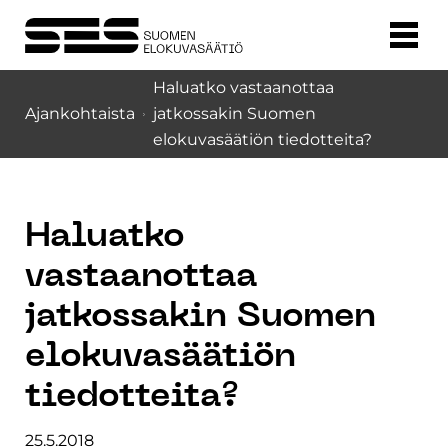
Haluatko vastaanottaa
Ajankohtaista
jatkossakin Suomen
elokuvasäätiön tiedotteita?
Haluatko
vastaanottaa
jatkossakin Suomen
elokuvasäätiön
tiedotteita?
25.5.2018