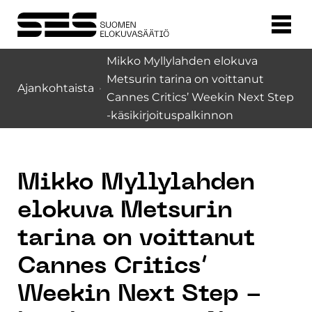
Mikko Myllylahden elokuva
Metsurin tarina on voittanut
Ajankohtaista
Cannes Critics’ Weekin Next Step
-käsikirjoituspalkinnon
Mikko Myllylahden
elokuva Metsurin
tarina on voittanut
Cannes Critics’
Weekin Next Step -