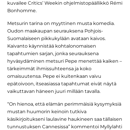
kuvailee Critics’ Weekin ohjelmistopäällikkö Rémi
Bonhomme.
Metsurin tarina on myyttinen musta komedia.
Oudon maakaupan seurauksena Pohjois-
Suomalaiseen pikkukylään avataan kaivos.
Kaivanto käynnistää kohtalonomaisen
tapahtumien sarjan, jonka seurauksena
hyväsydäminen metsuri Pepe menettää kaiken –
tärkeimmät ihmissuhteensa ja koko
omaisuutensa. Pepe ei kuitenkaan vaivu
epätoivoon, itseasiassa tapahtumat eivät näytä
vaikuttavan häneen juuri millään tavalla.
“On hienoa, että elämän perimmäisiä kysymyksiä
mustan huumorin keinoin tutkiva
käsikirjoitukseni laulavine haukineen saa tällaisen
tunnustuksen Cannesissa” kommentoi Myllylahti