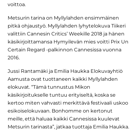
voittoa.
Metsurin tarina on Myllylahden ensimmäinen
pitkä ohjaustyö. Myllylahden lyhytelokuva Tiikeri
valittiin Cannesin Critics’ Weekille 2018 ja hänen
käsikirjoittamansa Hymyilevän mies voitti Prix Un
Certain Regard -palkinnon Cannesissa vuonna
2016.
Jussi Rantamäki ja Emilia Haukka Elokuvayhtiö
Aamusta ovat tuottaneen kaikki Myllylahden
elokuvat. “Tämä tunnustus Mikon
käsikirjoitukselle tuntuu erityiseltä, koska se
kertoo miten vahvasti merkittävä festivaali uskoo
esikoiselokuvaan. Bonhomme on kertonut
meille, että haluaa kaikki Cannesissa kuulevat
Metsurin tarinasta”, jatkaa tuottaja Emilia Haukka.