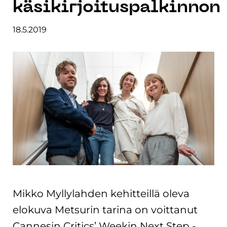
käsikirjoituspalkinnon
18.5.2019
Mikko Myllylahden kehitteillä oleva
elokuva Metsurin tarina on voittanut
Cannesin Critics’ Weekin Next Step -