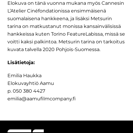
Elokuva on tänä vuonna mukana myös Cannesin
L’Atelier Cinéfondationissa ensimmäisenä
suomalaisena hankkeena, ja lisäksi Metsurin
tarina on matkustanut monissa kansainvälisissä
hankkeissa kuten Torino FeatureLabissa, missä se
voitti kaksi palkintoa. Metsurin tarina on tarkoitus
kuvata talvella 2020 Pohjois-Suomessa.
Lisätietoja:
Emilia Haukka
Elokuvayhtiö Aamu
p. 050 380 4427
emilia@aamufilmcompany.fi