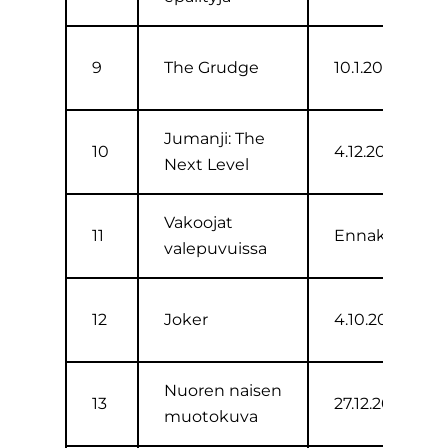
9
The Grudge
10.1.2020
Jumanji: The
10
4.12.2019
Next Level
Vakoojat
11
Ennakot
valepuvuissa
12
Joker
4.10.2019
Nuoren naisen
13
27.12.2019
muotokuva