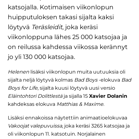
katsojalla. Kotimaisen viikonlopun
huipputuloksen takasi sijalta kaksi
löytyvä
Teräsleidit
, joka keräsi
viikonloppuna lähes 25 000 katsojaa ja
on reilussa kahdessa viikossa kerännyt
jo yli 130 000 katsojaa.
Helenen
lisäksi viikonlopun muita uutuuksia oli
sijalta neljä löytyvä kolmas
Bad Boys
-elokuva
Bad
Boys for Life
, sijalta kuusi löytyvä uusi versio
Eläintohtori Dolittlestä
ja sijalla 15
Xavier Dolanin
kahdeksas elokuva
Matthias & Maxime
.
Lisäksi ennakoissa näytettiin animaatioelokuvaa
Vakoojat valepuvuissa
, joka keräsi 3265 katsojaa ja
oli viikonlopun 11. katsotuin. Norjalainen