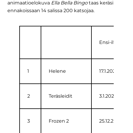
animaatioelokuva
Ella Bella Bingo
taas keräsi
ennakoissaan 14 salissa 200 katsojaa.
Ensi-ilta
1
Helene
17.1.2020
2
Teräsleidit
3.1.2020
3
Frozen 2
25.12.2019