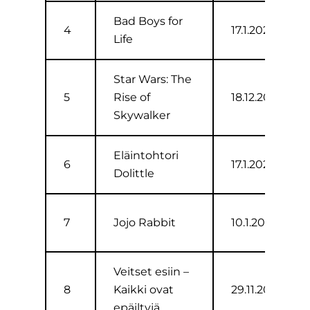
Bad Boys for
4
17.1.2020
Life
Star Wars: The
5
Rise of
18.12.2019
Skywalker
Eläintohtori
6
17.1.2020
Dolittle
7
Jojo Rabbit
10.1.2020
Veitset esiin –
8
Kaikki ovat
29.11.2019
epäiltyjä