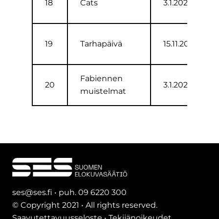
18
Cats
3.1.2020
19
Tarhapäivä
15.11.2019
Fabiennen
20
3.1.2020
muistelmat
ses@ses.fi • puh. 09 6220 300
© Copyright 2021 • All rights reserved.
Saavutettavuusseloste
•
Tekijänoikeudet