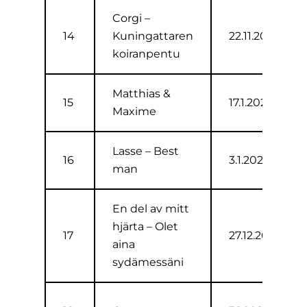
Corgi –
14
Kuningattaren
22.11.2019
koiranpentu
Matthias &
15
17.1.2020
Maxime
Lasse – Best
16
3.1.2020
man
En del av mitt
hjärta – Olet
17
27.12.2019
aina
sydämessäni