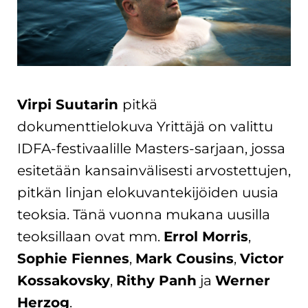
Virpi Suutarin
pitkä
dokumenttielokuva
Yrittäjä on valittu
IDFA-festivaalille Masters-sarjaan, jossa
esitetään kansainvälisesti arvostettujen,
pitkän linjan elokuvantekijöiden uusia
teoksia. Tänä vuonna mukana uusilla
teoksillaan ovat mm.
Errol Morris
,
Sophie Fiennes
,
Mark Cousins
,
Victor
Kossakovsky
,
Rithy Panh
ja
Werner
Herzog
.