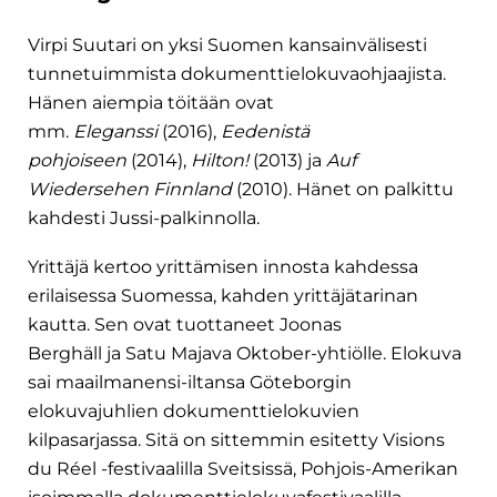
Virpi Suutari on yksi Suomen kansainvälisesti
tunnetuimmista dokumenttielokuvaohjaajista.
Hänen aiempia töitään ovat
mm.
Eleganssi
(2016),
Eedenistä
pohjoiseen
(2014),
Hilton!
(2013) ja
Auf
Wiedersehen Finnland
(2010). Hänet on palkittu
kahdesti Jussi-palkinnolla.
Yrittäjä kertoo yrittämisen innosta kahdessa
erilaisessa Suomessa, kahden yrittäjätarinan
kautta. Sen ovat tuottaneet Joonas
Berghäll ja Satu Majava Oktober-yhtiölle. Elokuva
sai maailmanensi-iltansa Göteborgin
elokuvajuhlien dokumenttielokuvien
kilpasarjassa. Sitä on sittemmin esitetty Visions
du Réel -festivaalilla Sveitsissä, Pohjois-Amerikan