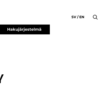
SV
EN
Hakujärjestelmä
y