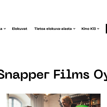
ta
Elokuvat
Tietoa elokuva-alasta
Kino K13
Snapper Films O