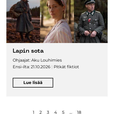
Lapin sota
Ohjaajat: Aku Louhimies
Ensi-ilta: 21.10.2026
Pitkät fiktiot
Lue lisää
1
2
3
4
5
…
18