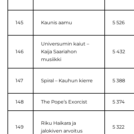
145
Kaunis aamu
5 526
Universumin kaiut –
146
Kaija Saariahon
5 432
musiikki
147
Spiral – Kauhun kierre
5 388
148
The Pope’s Exorcist
5 374
Riku Haikara ja
149
5 322
jalokiven arvoitus