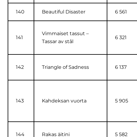
140
Beautiful Disaster
6 561
Vimmaiset tassut –
141
6 321
Tassar av stål
142
Triangle of Sadness
6 137
143
Kahdeksan vuorta
5 905
144
Rakas äitini
5 582