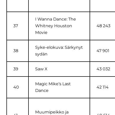
I Wanna Dance: The
37
Whitney Houston
48 243
Movie
Syke-elokuva: Särkynyt
38
47 901
sydän
39
Saw X
43 032
Magic Mike’s Last
40
42 114
Dance
Muumipeikko ja