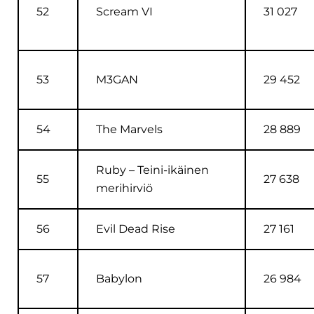
52
Scream VI
31 027
53
M3GAN
29 452
54
The Marvels
28 889
Ruby – Teini-ikäinen
55
27 638
merihirviö
56
Evil Dead Rise
27 161
57
Babylon
26 984