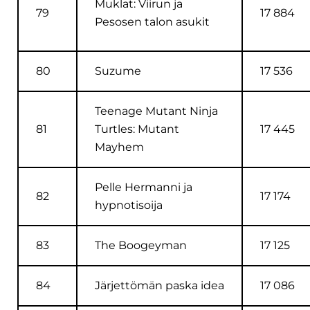
Muklat: Viirun ja
79
17 884
Pesosen talon asukit
80
Suzume
17 536
Teenage Mutant Ninja
81
Turtles: Mutant
17 445
Mayhem
Pelle Hermanni ja
82
17 174
hypnotisoija
83
The Boogeyman
17 125
84
Järjettömän paska idea
17 086