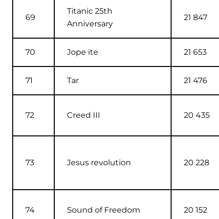
Titanic 25th
69
21 847
Anniversary
70
Jope ite
21 653
71
Tar
21 476
72
Creed III
20 435
73
Jesus revolution
20 228
74
Sound of Freedom
20 152