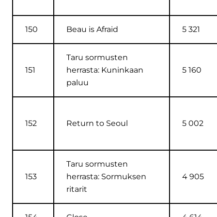
150
Beau is Afraid
5 321
Taru sormusten
151
herrasta: Kuninkaan
5 160
paluu
152
Return to Seoul
5 002
Taru sormusten
153
herrasta: Sormuksen
4 905
ritarit