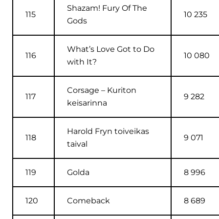
Shazam! Fury Of The
115
10 235
Gods
What’s Love Got to Do
116
10 080
with It?
Corsage – Kuriton
117
9 282
keisarinna
Harold Fryn toiveikas
118
9 071
taival
119
Golda
8 996
120
Comeback
8 689