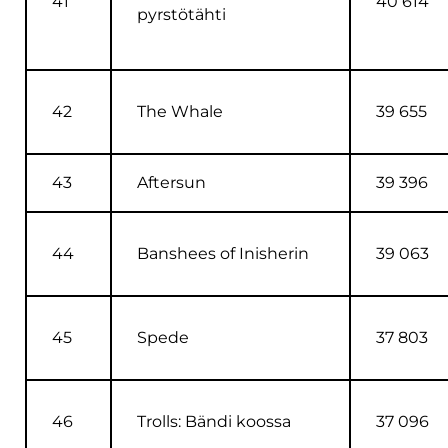
41
40 614
pyrstötähti
42
The Whale
39 655
43
Aftersun
39 396
44
Banshees of Inisherin
39 063
45
Spede
37 803
46
Trolls: Bändi koossa
37 096