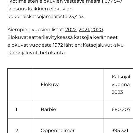
, kotimaisten elokuvien vastaava määrä 1 677 547
ja osuus kaikkien elokuvien
kokonaiskatsojamäärästä 23,4 %.
Aiempien vuosien listat:
2022
,
2021
,
2020
.
Elokuvateatterilevityksessä katsojia keränneet
elokuvat vuodesta 1972 lähtien:
Katsojaluvut-sivu
,
Katsojaluvut-tietokanta
Katsojat
Elokuva
vuonna
2023
1
Barbie
680 207
2
Oppenheimer
395 321