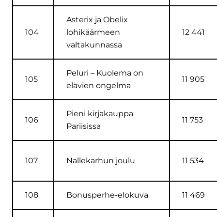
Asterix ja Obelix
104
lohikäärmeen
12 441
valtakunnassa
Peluri – Kuolema on
105
11 905
elävien ongelma
Pieni kirjakauppa
106
11 753
Pariisissa
107
Nallekarhun joulu
11 534
108
Bonusperhe-elokuva
11 469