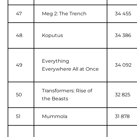
47
Meg 2: The Trench
34 455
48
Koputus
34 386
Everything
49
34 092
Everywhere All at Once
Transformers: Rise of
50
32 825
the Beasts
51
Mummola
31 878