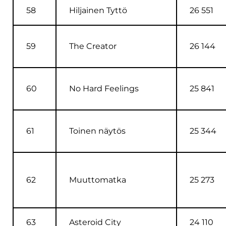
58
Hiljainen Tyttö
26 551
59
The Creator
26 144
60
No Hard Feelings
25 841
61
Toinen näytös
25 344
62
Muuttomatka
25 273
63
Asteroid City
24 110