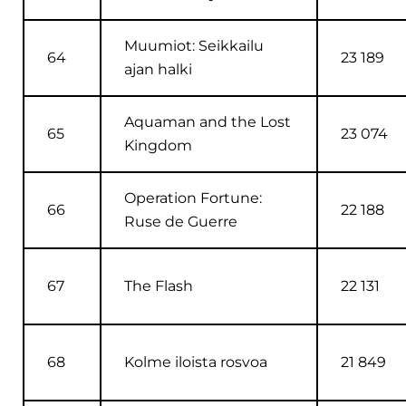
Muumiot: Seikkailu
64
23 189
ajan halki
Aquaman and the Lost
65
23 074
Kingdom
Operation Fortune:
66
22 188
Ruse de Guerre
67
The Flash
22 131
68
Kolme iloista rosvoa
21 849