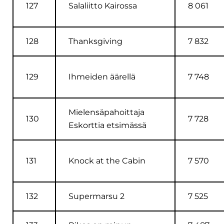
127
Salaliitto Kairossa
8 061
128
Thanksgiving
7 832
129
Ihmeiden äärellä
7 748
Mielensäpahoittaja
130
7 728
Eskorttia etsimässä
131
Knock at the Cabin
7 570
132
Supermarsu 2
7 525