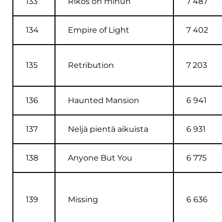
133
Rikos on minun
7 487
134
Empire of Light
7 402
135
Retribution
7 203
136
Haunted Mansion
6 941
137
Neljä pientä aikuista
6 931
138
Anyone But You
6 775
139
Missing
6 636