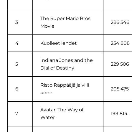
The Super Mario Bros.
3
286 546
Movie
4
Kuolleet lehdet
254 808
Indiana Jones and the
5
229 506
Dial of Destiny
Risto Räppääjä ja villi
6
205 475
kone
Avatar: The Way of
7
199 814
Water