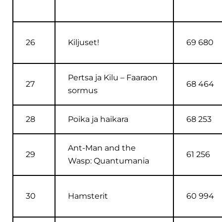
26
Kiljuset!
69 680
Pertsa ja Kilu – Faaraon
27
68 464
sormus
28
Poika ja haikara
68 253
Ant-Man and the
29
61 256
Wasp: Quantumania
30
Hamsterit
60 994