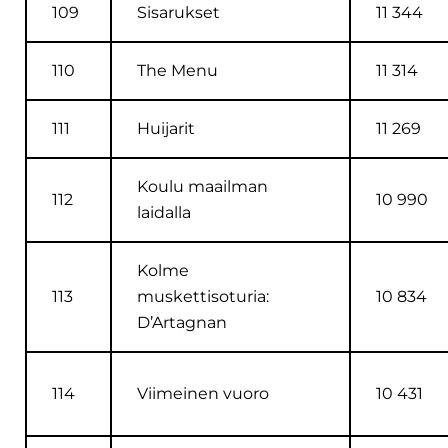
109
Sisarukset
11 344
110
The Menu
11 314
111
Huijarit
11 269
Koulu maailman
112
10 990
laidalla
Kolme
113
muskettisoturia:
10 834
D’Artagnan
114
Viimeinen vuoro
10 431