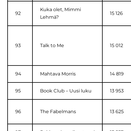
Kuka olet, Mimmi
92
15 126
Lehmä?
93
Talk to Me
15 012
94
Mahtava Morris
14 819
95
Book Club – Uusi luku
13 953
96
The Fabelmans
13 625