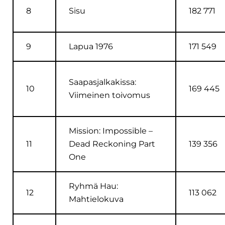
8
Sisu
182 771
9
Lapua 1976
171 549
Saapasjalkakissa:
10
169 445
Viimeinen toivomus
Mission: Impossible –
11
Dead Reckoning Part
139 356
One
Ryhmä Hau:
12
113 062
Mahtielokuva