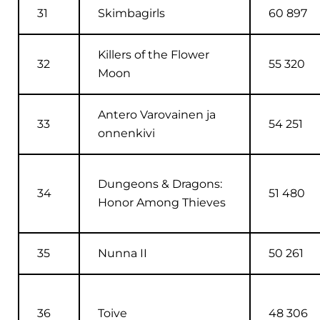
31
Skimbagirls
60 897
Killers of the Flower
32
55 320
Moon
Antero Varovainen ja
33
54 251
onnenkivi
Dungeons & Dragons:
34
51 480
Honor Among Thieves
35
Nunna II
50 261
36
Toive
48 306