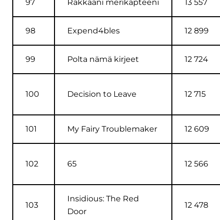
97
Rakkaani merikapteeni
13 557
98
Expend4bles
12 899
99
Polta nämä kirjeet
12 724
100
Decision to Leave
12 715
101
My Fairy Troublemaker
12 609
102
65
12 566
Insidious: The Red
103
12 478
Door