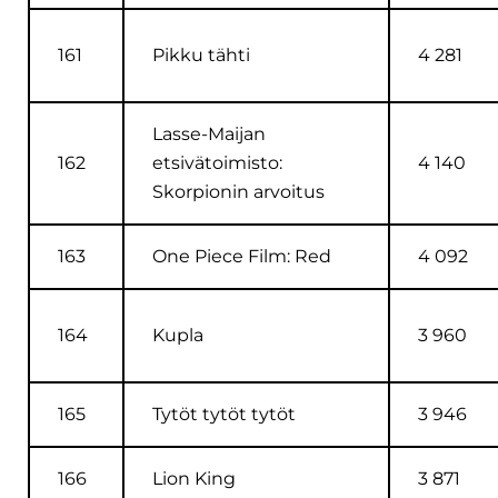
161
Pikku tähti
4 281
Lasse-Maijan
162
etsivätoimisto:
4 140
Skorpionin arvoitus
163
One Piece Film: Red
4 092
164
Kupla
3 960
165
Tytöt tytöt tytöt
3 946
166
Lion King
3 871