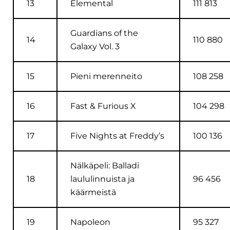
13
Elemental
111 813
Guardians of the
14
110 880
Galaxy Vol. 3
15
Pieni merenneito
108 258
16
Fast & Furious X
104 298
17
Five Nights at Freddy’s
100 136
Nälkäpeli: Balladi
18
laululinnuista ja
96 456
käärmeistä
19
Napoleon
95 327