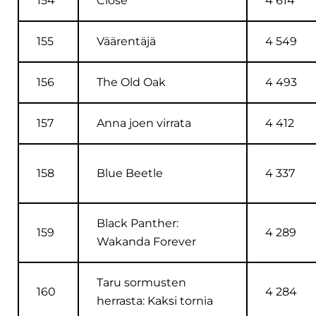
154
Close
4 614
155
Väärentäjä
4 549
156
The Old Oak
4 493
157
Anna joen virrata
4 412
158
Blue Beetle
4 337
Black Panther:
159
4 289
Wakanda Forever
Taru sormusten
160
4 284
herrasta: Kaksi tornia