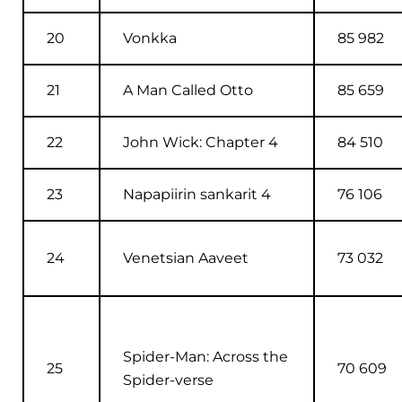
20
Vonkka
85 982
21
A Man Called Otto
85 659
22
John Wick: Chapter 4
84 510
23
Napapiirin sankarit 4
76 106
24
Venetsian Aaveet
73 032
Spider-Man: Across the
25
70 609
Spider-verse