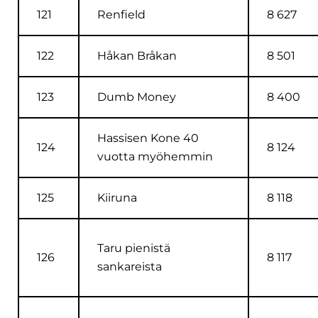
121
Renfield
8 627
122
Håkan Bråkan
8 501
123
Dumb Money
8 400
Hassisen Kone 40
124
8 124
vuotta myöhemmin
125
Kiiruna
8 118
Taru pienistä
126
8 117
sankareista