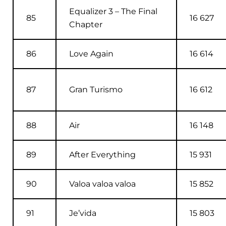
Equalizer 3 – The Final
85
16 627
Chapter
86
Love Again
16 614
87
Gran Turismo
16 612
88
Air
16 148
89
After Everything
15 931
90
Valoa valoa valoa
15 852
91
Je’vida
15 803