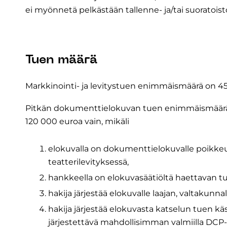
ei myönnetä pelkästään tallenne- ja/tai suoratoist
Tuen määrä
Markkinointi- ja levitystuen enimmäismäärä on 4
Pitkän dokumenttielokuvan tuen enimmäismäärä vo
120 000 euroa vain, mikäli
elokuvalla on dokumenttielokuvalle poikkeuk
teatterilevityksessä,
hankkeella on elokuvasäätiöltä haettavan tu
hakija järjestää elokuvalle laajan, valtakunnal
hakija järjestää elokuvasta katselun tuen käs
järjestettävä mahdollisimman valmiilla DCP-k