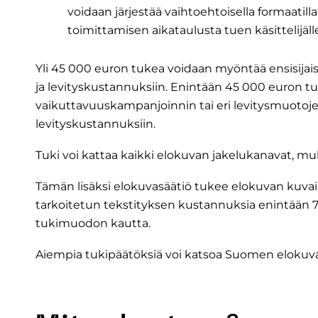
voidaan järjestää vaihtoehtoisella formaatill
toimittamisen aikataulusta tuen käsittelij
Yli 45 000 euron tukea voidaan myöntää ensisijais
ja levityskustannuksiin. Enintään 45 000 euron t
vaikuttavuuskampanjoinnin tai eri levitysmuotoje
levityskustannuksiin.
Tuki voi kattaa kaikki elokuvan jakelukanavat, muk
Tämän lisäksi elokuvasäätiö tukee elokuvan kuvai
tarkoitetun tekstityksen kustannuksia enintään 7
tukimuodon kautta.
Aiempia tukipäätöksiä voi katsoa Suomen elokuv