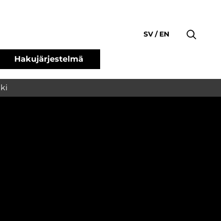
SV
EN
Hakujärjestelmä
ki