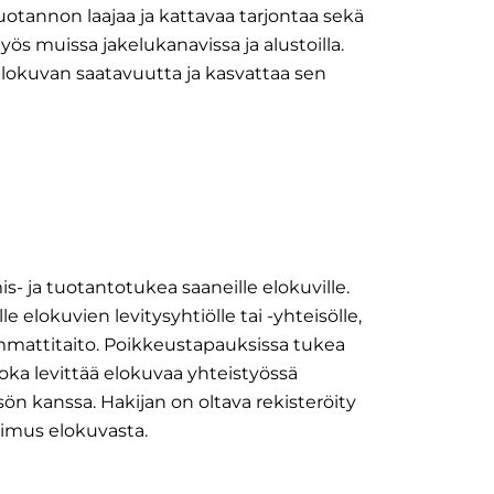
otannon laajaa ja kattavaa tarjontaa sekä
yös muissa jakelukanavissa ja alustoilla.
elokuvan saatavuutta ja kasvattaa sen
- ja tuotantotukea saaneille elokuville.
elokuvien levitysyhtiölle tai -yhteisölle,
ammattitaito. Poikkeustapauksissa tukea
ka levittää elokuvaa yhteistyössä
ön kanssa. Hakijan on oltava rekisteröity
opimus elokuvasta.