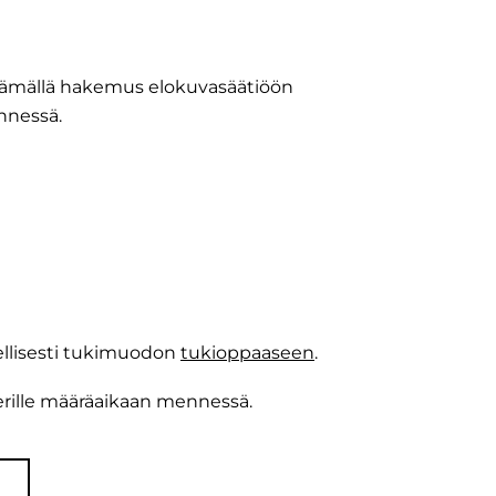
ämällä hakemus elokuvasäätiöön
nnessä.
llisesti tukimuodon
tukioppaaseen
.
erille määräaikaan mennessä.