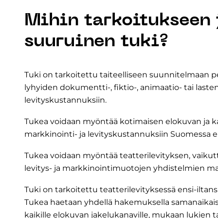
Mihin tarkoitukseen 
suuruinen tuki?
Tuki on tarkoitettu taiteelliseen suunnitelmaan 
lyhyiden dokumentti-, fiktio-, animaatio- tai last
levityskustannuksiin.
Tukea voidaan myöntää kotimaisen elokuvan ja k
markkinointi- ja levityskustannuksiin Suomessa eri 
Tukea voidaan myöntää teatterilevityksen, vaiku
levitys- ja markkinointimuotojen yhdistelmien mar
Tuki on tarkoitettu teatterilevityksessä ensi-iltansa
Tukea haetaan yhdellä hakemuksella samanaikaisest
kaikille elokuvan jakelukanaville, mukaan lukien t