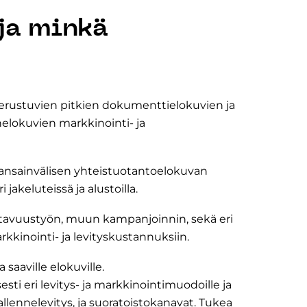
ja minkä
perustuvien pitkien dokumenttielokuvien ja
enelokuvien markkinointi- ja
ansainvälisen yhteistuotantoelokuvan
jakeluteissä ja alustoilla.
ttavuustyön, muun kampanjoinnin, sekä eri
kkinointi- ja levityskustannuksiin.
 saaville elokuville.
i eri levitys- ja markkinointimuodoille ja
allennelevitys, ja suoratoistokanavat. Tukea