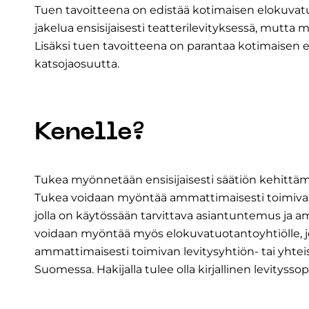
Tuen tavoitteena on edistää kotimaisen elokuvatu
jakelua ensisijaisesti teatterilevityksessä, mutta m
Lisäksi tuen tavoitteena on parantaa kotimaisen 
katsojaosuutta.
Kenelle?
Tukea myönnetään ensisijaisesti säätiön kehittämis
Tukea voidaan myöntää ammattimaisesti toimivalle 
jolla on käytössään tarvittava asiantuntemus ja 
voidaan myöntää myös elokuvatuotantoyhtiölle, jo
ammattimaisesti toimivan levitysyhtiön- tai yhteis
Suomessa. Hakijalla tulee olla kirjallinen levityss