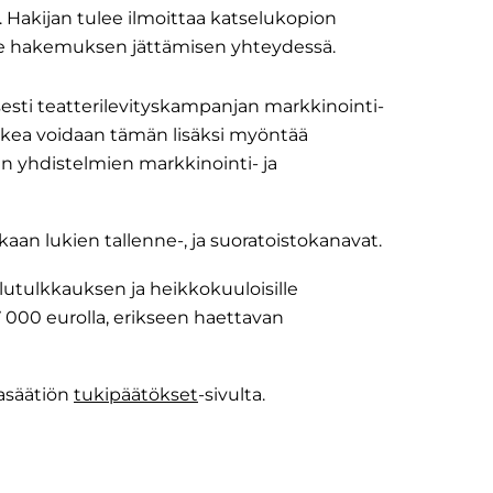
a. Hakijan tulee ilmoittaa katselukopion
älle hakemuksen jättämisen yhteydessä.
esti teatterilevityskampanjan markkinointi-
ukea voidaan tämän lisäksi myöntää
n yhdistelmien markkinointi- ja
aan lukien tallenne-, ja suoratoistokanavat.
lutulkkauksen ja heikkokuuloisille
 000 eurolla, erikseen haettavan
asäätiön
tukipäätökset
-sivulta.