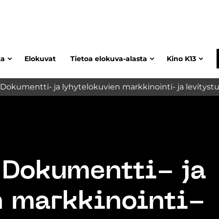
ta
Elokuvat
Tietoa elokuva-alasta
Kino K13
Dokumentti- ja lyhytelokuvien markkinointi- ja levitystu
 Dokumentti- ja
n markkinointi-