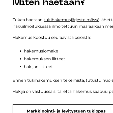
Miten haetaan?
Tukea haetaan
tukihakemusjärjestelmässä
lähett
hakuilmoituksessa ilmoitettuun määräaikaan me
Hakemus koostuu seuraavista osioista:
hakemuslomake
hakemuksen liitteet
hakijan liitteet
Ennen tukihakemuksen tekemistä, tutustu huole
Hakija on vastuussa siitä, että hakemus saapuu p
Markkinointi- ja levitystuen tukiopas