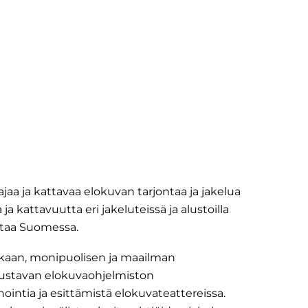
aa ja kattavaa elokuvan tarjontaa ja jakelua
 kattavuutta eri jakeluteissä ja alustoilla
ntaa Suomessa.
kaan, monipuolisen ja maailman
edustavan elokuvaohjelmiston
ointia ja esittämistä elokuvateattereissa.