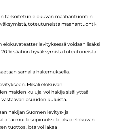
en tarkoitetun elokuvan maahantuontiin
yväksymistä, toteutuneista maahantuonti-,
elokuvateatterilevityksessä voidaan lisäksi
 70 % säätiön hyväksymistä toteutuneista
aetaan samalla hakemuksella.
vitykseen. Mikäli elokuvan
 maiden kuluja, voi hakija sisällyttää
 vastaavan osuuden kuluista.
an hakijan Suomen levitys- ja
illa tai muilla sopimuksilla jakaa elokuvan
sen tuottoa, jota voi jakaa