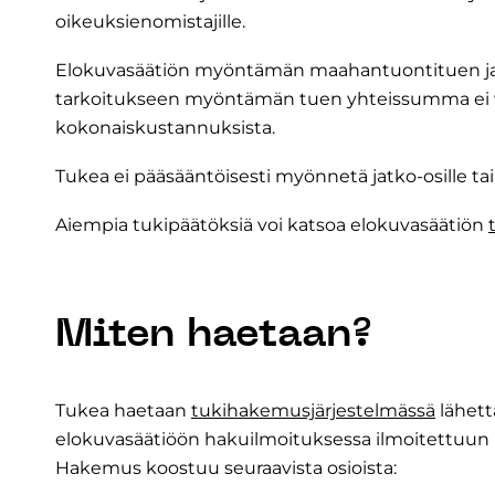
oikeuksienomistajille.
Elokuvasäätiön myöntämän maahantuontituen ja
tarkoitukseen myöntämän tuen yhteissumma ei v
kokonaiskustannuksista.
Tukea ei pääsääntöisesti myönnetä jatko-osille tai 
Aiempia tukipäätöksiä voi katsoa elokuvasäätiön
Miten haetaan?
Tukea haetaan
tukihakemusjärjestelmässä
lähett
elokuvasäätiöön hakuilmoituksessa ilmoitettuu
Hakemus koostuu seuraavista osioista: