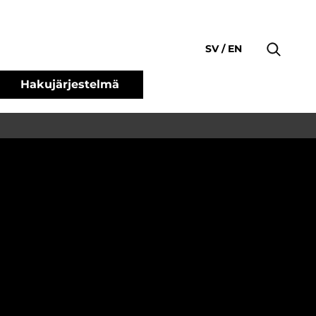
SV
EN
Hakujärjestelmä