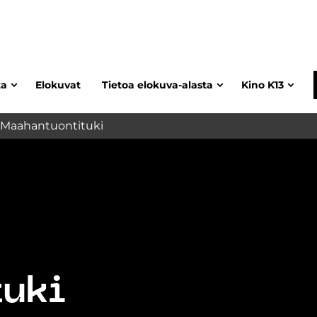
ta
Elokuvat
Tietoa elokuva-alasta
Kino K13
 Maahantuontituki
tuki