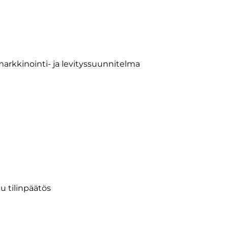
rkkinointi- ja levityssuunnitelma
u tilinpäätös