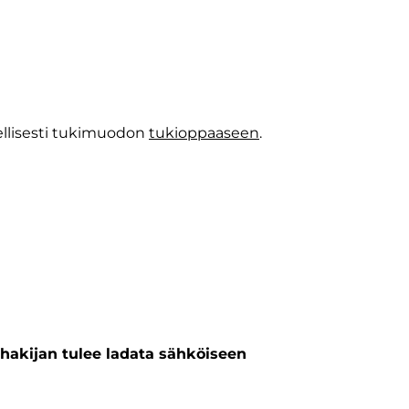
llisesti tukimuodon
tukioppaaseen
.
hakijan tulee ladata sähköiseen