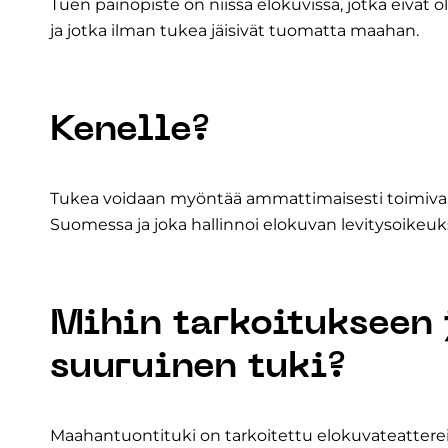
Tuen painopiste on niissä elokuvissa, jotka eivät o
ja jotka ilman tukea jäisivät tuomatta maahan.
Kenelle?
Tukea voidaan myöntää ammattimaisesti toimivalle 
Suomessa ja joka hallinnoi elokuvan levitysoikeu
Mihin tarkoitukseen 
suuruinen tuki?
Maahantuontituki on tarkoitettu elokuvateattere