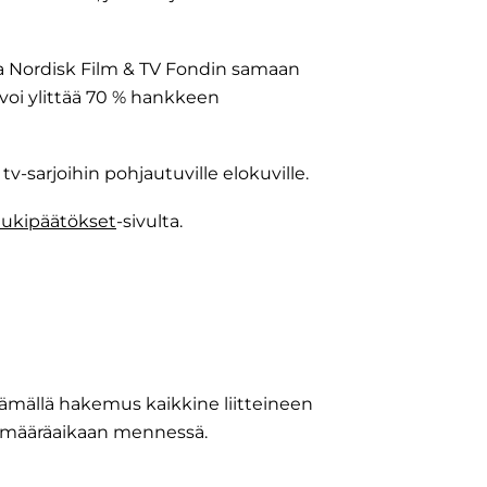
 Nordisk Film & TV Fondin samaan
oi ylittää 70 % hankkeen
tv-sarjoihin pohjautuville elokuville.
tukipäätökset
-sivulta.
ämällä hakemus kaikkine liitteineen
n määräaikaan mennessä.