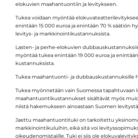
elokuvien maahantuontiin ja levitykseen.
Tukea voidaan myöntää elokuvateatterilevitykse
enintään 15 000 euroa ja enintään 70 % säätiön h
levitys- ja markkinointikustannuksista.
Lasten- ja perhe-elokuvien dubbauskustannuksiin 
myöntää tukea enintään 19 000 euroa ja enintään
kustannuksista.
Tukea maahantuonti- ja dubbauskustannuksille h
Tukea myönnetään vain Suomessa tapahtuvaan le
maahantuontikustannukset sisältävät myös muiden
niistä hakemukseen ainoastaan Suomen levitystä
Jaettu maahantuontituki on tarkoitettu yksinoma
markkinointikuluihin, eikä sitä voi levityssopimuks
oikeudenomistajille. Tuki ei siis ole elokuvalevityk