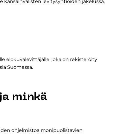
le kansainvälisten levitysyhtiöiden jakelussa,
elokuvalevittäjälle, joka on rekisteröity
ksia Suomessa.
ja minkä
iden ohjelmistoa monipuolistavien