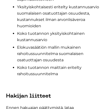
Yksityiskohtaisesti eritelty kustannusarvio
suomalaisen osatuottajan osuudesta,
kustannukset ilman arvonlisäveroa
huomioiden
Koko tuotannon yksityiskohtainen
kustannusarvio
Elokuvasäätiön mallin mukainen
rahoitussuunnitelma suomalaisen
osatuottajan osuudesta
Koko tuotannon maittain eritelty
rahoitussuunnitelma
Hakijan liitteet
Ennen hakuajan päättymistä, lataa