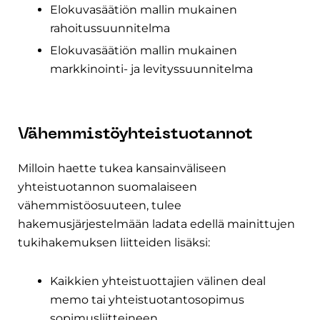
Elokuvasäätiön mallin mukainen
rahoitussuunnitelma
Elokuvasäätiön mallin mukainen
markkinointi- ja levityssuunnitelma
Vähemmistöyhteistuotannot
Milloin haette tukea kansainväliseen
yhteistuotannon suomalaiseen
vähemmistöosuuteen, tulee
hakemusjärjestelmään ladata edellä mainittujen
tukihakemuksen liitteiden lisäksi:
Kaikkien yhteistuottajien välinen deal
memo tai yhteistuotantosopimus
sopimusliitteineen