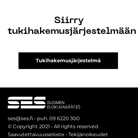
Siirry
tukihakemusjärjestelmään
Tukihakemusjärjestelmä
ses@ses.fi • puh. 09 6220 300
© Copyright 2021 • All rights reserved.
Saavutettavuusseloste
•
Tekijänoikeudet