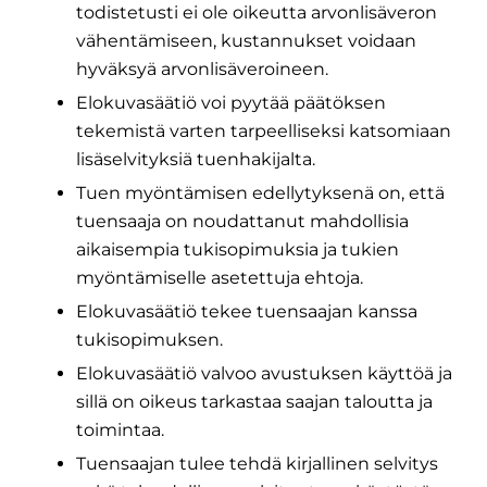
todistetusti ei ole oikeutta arvonlisäveron
vähentämiseen, kustannukset voidaan
hyväksyä arvonlisäveroineen.
Elokuvasäätiö voi pyytää päätöksen
tekemistä varten tarpeelliseksi katsomiaan
lisäselvityksiä tuenhakijalta.
Tuen myöntämisen edellytyksenä on, että
tuensaaja on noudattanut mahdollisia
aikaisempia tukisopimuksia ja tukien
myöntämiselle asetettuja ehtoja.
Elokuvasäätiö tekee tuensaajan kanssa
tukisopimuksen.
Elokuvasäätiö valvoo avustuksen käyttöä ja
sillä on oikeus tarkastaa saajan taloutta ja
toimintaa.
Tuensaajan tulee tehdä kirjallinen selvitys