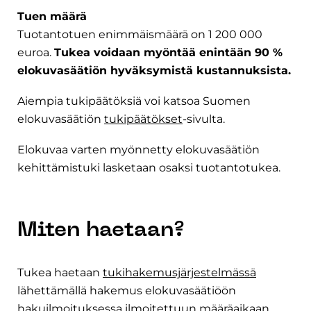
Tuen määrä
Tuotantotuen enimmäismäärä on 1 200 000
euroa.
Tukea voidaan myöntää enintään 90 %
elokuvasäätiön hyväksymistä kustannuksista.
Aiempia tukipäätöksiä voi katsoa Suomen
elokuvasäätiön
tukipäätökset
-sivulta.
Elokuvaa varten myönnetty elokuvasäätiön
kehittämistuki lasketaan osaksi tuotantotukea.
Miten haetaan?
Tukea haetaan
tukihakemusjärjestelmässä
lähettämällä hakemus elokuvasäätiöön
hakuilmoituksessa ilmoitettuun määräaikaan