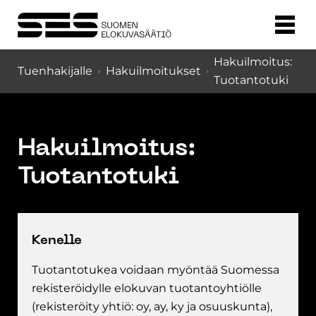
Hakuilmoitus:
Tuenhakijalle
Hakuilmoitukset
Tuotantotuki
Hakuilmoitus:
Tuotantotuki
Kenelle
Tuotantotukea voidaan myöntää Suomessa
rekisteröidylle elokuvan tuotantoyhtiölle
(rekisteröity yhtiö: oy, ay, ky ja osuuskunta),