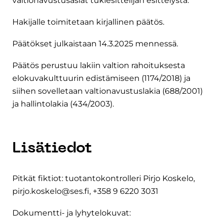
valtionavustusasiat tukiesittelijän esittelystä.
Hakijalle toimitetaan kirjallinen päätös.
Päätökset julkaistaan 14.3.2025 mennessä.
Päätös perustuu lakiin valtion rahoituksesta
elokuvakulttuurin edistämiseen (1174/2018) ja
siihen sovelletaan valtionavustuslakia (688/2001)
ja hallintolakia (434/2003).
Lisätiedot
Pitkät fiktiot: tuotantokontrolleri Pirjo Koskelo,
pirjo.koskelo@ses.fi, +358 9 6220 3031
Dokumentti- ja lyhytelokuvat: