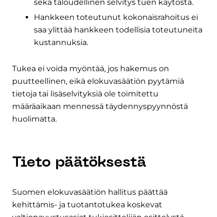
sekä taloudellinen selvitys tuen käytöstä.
Hankkeen toteutunut kokonaisrahoitus ei
saa ylittää hankkeen todellisia toteutuneita
kustannuksia.
Tukea ei voida myöntää, jos hakemus on
puutteellinen, eikä elokuvasäätiön pyytämiä
tietoja tai lisäselvityksiä ole toimitettu
määräaikaan mennessä täydennyspyynnöstä
huolimatta.
Tieto päätöksestä
Suomen elokuvasäätiön hallitus päättää
kehittämis- ja tuotantotukea koskevat