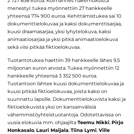
2 727 838 euroa. Kolmannes hakemuksista
menestyi: tukea myönnettiin 27 hankkeelle
yhteensä 774 900 euroa. Kehittämistukea sai 10
dokumenttielokuvaa ja kaksi dokumenttisarjaa,
kuusi draamasarjaa, yksi lyhytelokuva, kaksi
animaatiosarjaa ja yksi pitkä animaatioelokuva
sekä viisi pitkää fiktioelokuvaa.
Tuotantotukea haettiin 39 hankkeelle lähes 9,5
miljoonan euron arvosta. Tukea myönnettiin 12
hankkeelle yhteensä 3 352 500 euroa.
Tuotantoon lähtee kuusi dokumenttielokuvaa ja
kuusi pitkää fiktioelokuvaa, joista kaksi on
suunnattu lapsille. Dokumenttielokuvista kaksi ja
fiktioelokuvista yksi on kansainvälisiä
vähemmistöyhteistuotantoja. Odotettavissa on
uusia elokuvia mm. ohjaajilta
Teemu Nikki
,
Pirjo
Honkasalo
,
Lauri Maijala
,
Tiina Lymi
,
Ville