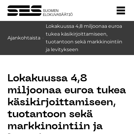
Lokakuussa 4,8 miljoonaa euroa
tukea käsikirjoittamiseen,
Ajankohtaista
tuotantoon sekä markkinointiin
ja levitykseen
Lokakuussa 4,8
miljoonaa euroa tukea
käsikirjoittamiseen,
tuotantoon sekä
markkinointiin ja