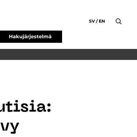
SV
EN
Hakujärjestelmä
utisia:
ovy