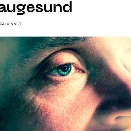
Haugesund
A PALKINNOT