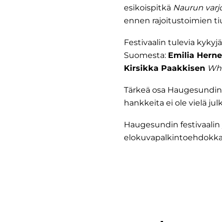
esikoispitkä
Naurun varjo
ennen rajoitustoimien t
Festivaalin tulevia kyky
Suomesta:
Emilia Hern
Kirsikka Paakkisen
Whe
Tärkeä osa Haugesundi
hankkeita ei ole vielä jul
Haugesundin festivaali
elokuvapalkintoehdokkaat