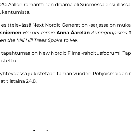
lla
. Aallon romanttinen draama oli Suomessa ensi-illassa 
iukentumista.
jä esittelevässä Next Nordic Generation -sarjassa on muk
esniemen
Hei hei Tornio
,
Anna Äärelän
Auringonpistos
,
n the Mill Hill Trees Spoke to Me
.
n tapahtumaa on
New Nordic Films
-rahoitusfoorumi. Ta
kistettu.
n yhteydessä julkistetaan tämän vuoden Pohjoismaiden
 tiistaina 24.8.