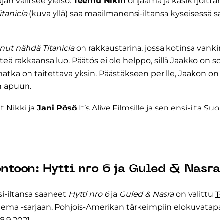
jan valitsee yleisö.
Teemu Nikin
ohjaama ja käsikirjoitt
tanicia
(kuva yllä) saa maailmanensi-iltansa kyseisessä sar
nut nähdä Titanicia
on rakkaustarina, jossa kotinsa vanki
hteä rakkaansa luo. Päätös ei ole helppo, sillä Jaakko on 
matka on taitettava yksin. Päästäkseen perille, Jaakon on
 apuun.
t Nikki ja
Jani Pösö
It’s Alive Filmsille ja sen ensi-ilta 
ntoon: Hytti nro 6 ja Guled & Nasra
i-iltansa saaneet
Hytti nro 6
ja
Guled & Nasra
on valittu
T
ema -sarjaan. Pohjois-Amerikan tärkeimpiin elokuvata
18.9.2021.