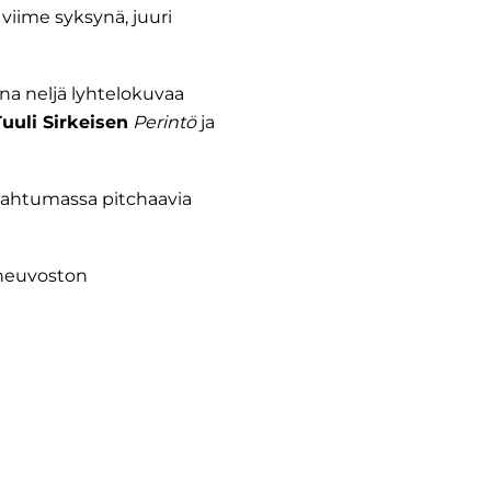
viime syksynä, juuri
ana neljä lyhtelokuvaa
Tuuli Sirkeisen
Perintö
ja
pahtumassa pitchaavia
 neuvoston