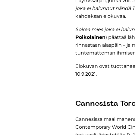
näytössarjan, jonka voitta
joka ei halunnut nähdä Ti
kahdeksan elokuvaa.
Sokea mies joka ei halun
Poikolainen
) päättää lä
rinnastaan alaspäin – ja 
tuntemattoman ihmisen
Elokuvan ovat tuottanee
10.9.2021.
Cannesista Toro
Cannesissa maailmanens
Contemporary World Cin
festivaali järjestetään 9.–