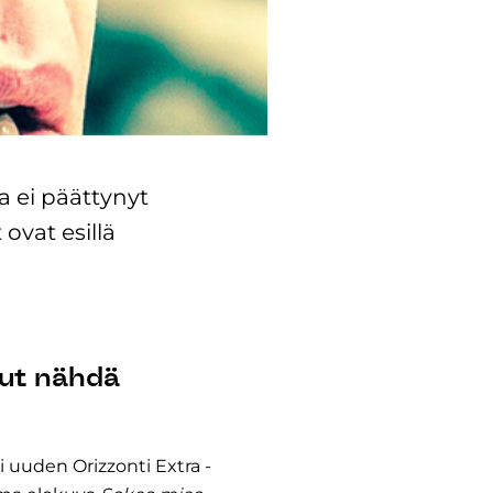
a ei päättynyt
vat esillä
nut nähdä
si uuden Orizzonti Extra -