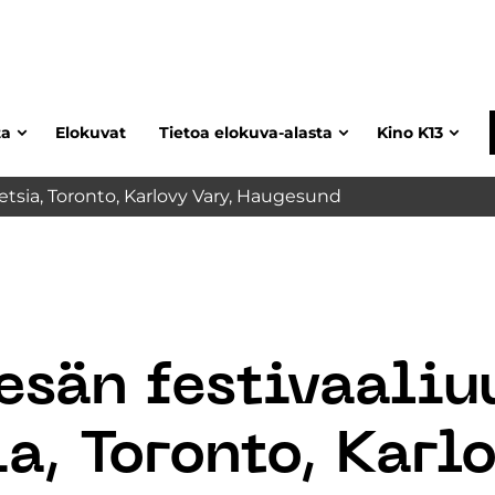
ta
Elokuvat
Tietoa elokuva-alasta
Kino K13
etsia, Toronto, Karlovy Vary, Haugesund
sän festivaaliu
a, Toronto, Karl