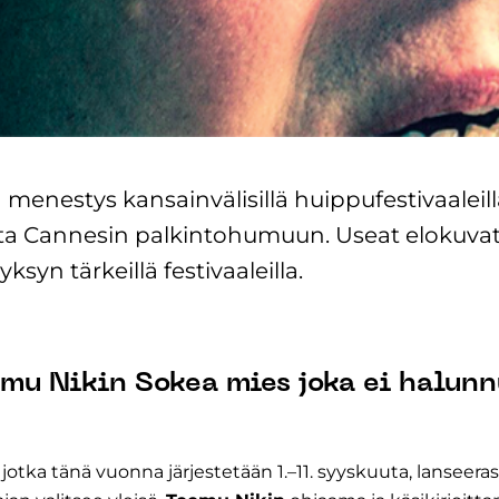
menestys kansainvälisillä huippufestivaaleill
a Cannesin palkintohumuun. Useat elokuvat o
syn tärkeillä festivaaleilla.
emu Nikin Sokea mies joka ei halun
, jotka tänä vuonna järjestetään 1.–11. syyskuuta, lanseera