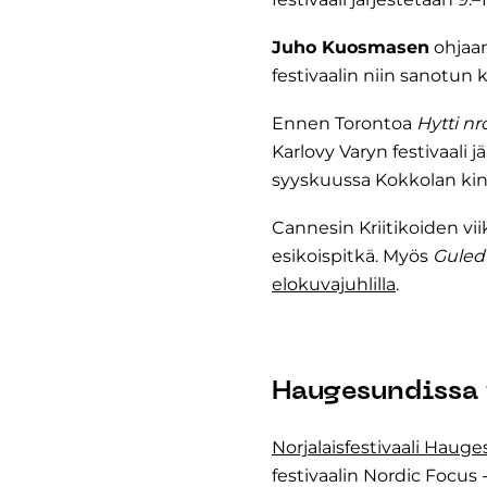
Juho Kuosmasen
ohja
festivaalin niin sanotun
Ennen Torontoa
Hytti nr
Karlovy Varyn festivaali
syyskuussa Kokkolan kinoj
Cannesin Kriitikoiden vi
esikoispitkä. Myös
Guled 
elokuvajuhlilla
.
Haugesundissa 
Norjalaisfestivaali Haug
festivaalin Nordic Focus