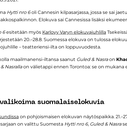
ama
Hytti nro 6
oli Cannesin kilpasarjassa, jossa se sai jaet
 kakkospalkinnon. Elokuva sai Cannesissa lisäksi ekumee
o 6
esitetään myös
Karlovy Varyn elokuvajuhlilla
Tsekeissä
 järjestetään 20.–28.8. Suomessa elokuva on tulossa elok
uhlille – teatteriensi-ilta on loppuvuodesta.
ikolla maailmanensi-iltansa saanut
Guled & Nasra
on
Kha
& Nasralla
on välietappi ennen Torontoa: se on mukana e
valikoima suomalaiselokuvia
esundissa
on pohjoismaisen elokuvan näytöspaikka. 21.–27
 -sarjaan on valittu Suomesta
Hytti nro 6
,
Guled & Nasra
s