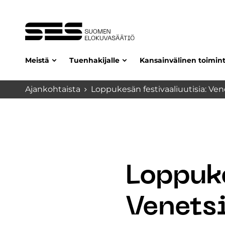
Meistä
Tuenhakijalle
Kansainvälinen toimin
Ajankohtaista
Loppukesän festivaaliuutisia: Ven
Loppuke
Venetsi