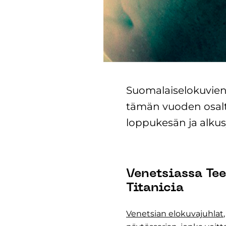
Suomalaiselokuvien 
tämän vuoden osalt
loppukesän ja alkusyk
Venetsiassa Te
Titanicia
Venetsian elokuvajuhlat