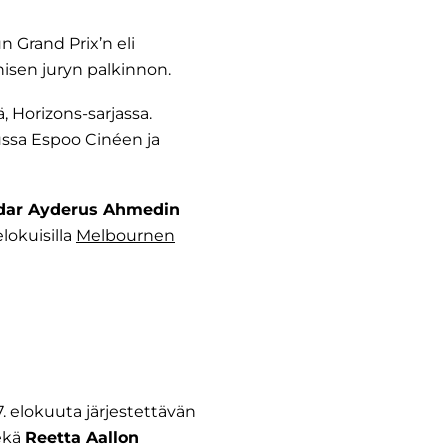
un Grand Prix’n eli
nisen juryn palkinnon.
, Horizons-sarjassa.
uussa Espoo Cinéen ja
dar Ayderus Ahmedin
lokuisilla
Melbournen
. elokuuta järjestettävän
ekä
Reetta Aallon