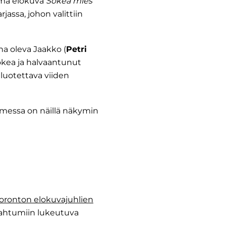
ama elokuva
Sokea mies
jassa, johon valittiin
na oleva Jaakko (
Petri
sokea ja halvaantunut
 luotettava viiden
Suomessa on näillä näkymin
oronton elokuvajuhlien
pahtumiin lukeutuva