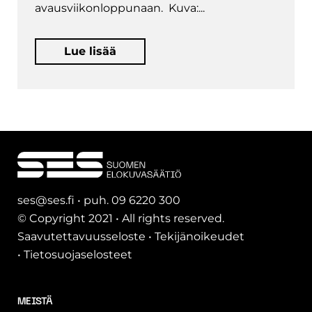
avausviikonloppunaan. Kuva:...
Lue lisää
ses@ses.fi • puh. 09 6220 300
© Copyright 2021 • All rights reserved.
Saavutettavuusseloste
•
Tekijänoikeudet
•
Tietosuojaselosteet
MEISTÄ