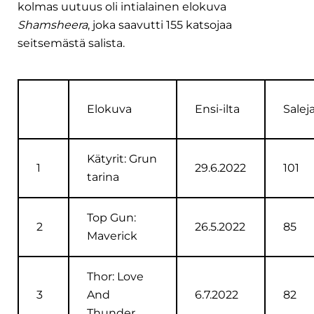
kolmas uutuus oli intialainen elokuva
Shamsheera
, joka saavutti 155 katsojaa
seitsemästä salista.
Elokuva
Ensi-ilta
Salej
Kätyrit: Grun
1
29.6.2022
101
tarina
Top Gun:
2
26.5.2022
85
Maverick
Thor: Love
3
And
6.7.2022
82
Thunder