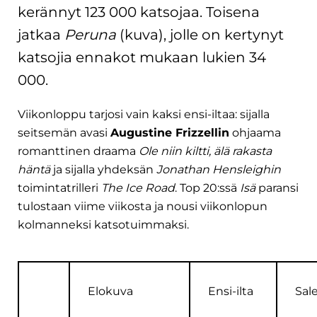
kerännyt 123 000 katsojaa. Toisena
jatkaa
Peruna
(kuva), jolle on kertynyt
katsojia ennakot mukaan lukien 34
000.
Viikonloppu tarjosi vain kaksi ensi-iltaa: sijalla
seitsemän avasi
Augustine Frizzellin
ohjaama
romanttinen draama
Ole niin kiltti, älä rakasta
häntä
ja sijalla yhdeksän
Jonathan Hensleighin
toimintatrilleri
The Ice Road
. Top 20:ssä
Isä
paransi
tulostaan viime viikosta ja nousi viikonlopun
kolmanneksi katsotuimmaksi.
Elokuva
Ensi-ilta
Sale