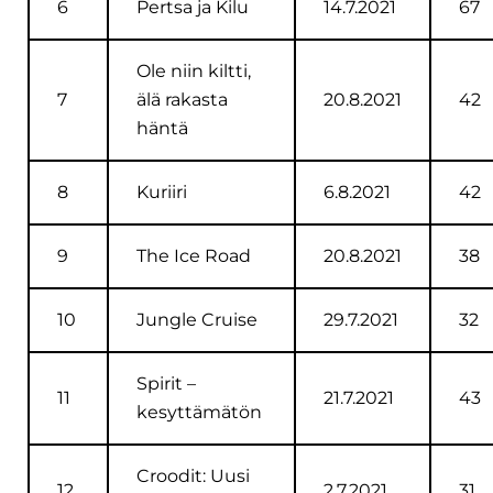
6
Pertsa ja Kilu
14.7.2021
67
Ole niin kiltti,
7
älä rakasta
20.8.2021
42
häntä
8
Kuriiri
6.8.2021
42
9
The Ice Road
20.8.2021
38
10
Jungle Cruise
29.7.2021
32
Spirit –
11
21.7.2021
43
kesyttämätön
Croodit: Uusi
12
2.7.2021
31