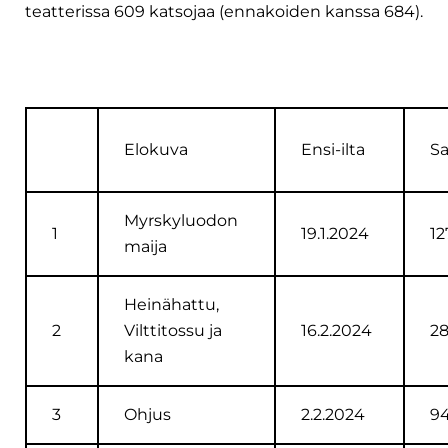
teatterissa 609 katsojaa (ennakoiden kanssa 684).
Elokuva
Ensi-ilta
Sa
Myrskyluodon
1
19.1.2024
12
maija
Heinähattu,
2
Vilttitossu ja
16.2.2024
2
kana
3
Ohjus
2.2.2024
9