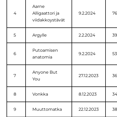
Aarne
4
Alligaattori ja
9.2.2024
7
viidakkoystävät
5
Argylle
2.2.2024
3
Putoamisen
6
9.2.2024
53
anatomia
Anyone But
7
27.12.2023
3
You
8
Vonkka
8.12.2023
3
9
Muuttomatka
22.12.2023
3