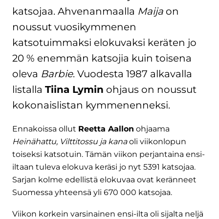
katsojaa. Ahvenanmaalla
Maija
on
noussut vuosikymmenen
katsotuimmaksi elokuvaksi keräten jo
20 % enemmän katsojia kuin toisena
oleva
Barbie
. Vuodesta 1987 alkavalla
listalla
Tiina Lymin
ohjaus on noussut
kokonaislistan kymmenenneksi.
Ennakoissa ollut
Reetta Aallon
ohjaama
Heinähattu, Vilttitossu ja kana
oli viikonlopun
toiseksi katsotuin. Tämän viikon perjantaina ensi-
iltaan tuleva elokuva keräsi jo nyt 5391 katsojaa.
Sarjan kolme edellistä elokuvaa ovat keränneet
Suomessa yhteensä yli 670 000 katsojaa.
Viikon korkein varsinainen ensi-ilta oli sijalta neljä