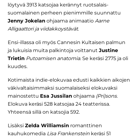
löytyvä 3913 katsojaa kerännyt ruotsalais-
suomalainen perheen pienimmille suunnattu
Jenny Jokelan
ohjaama animaatio
Aarne
Alligaattori ja viidakkoystävät
.
Ensi-illassa oli myös Cannesin Kultaisen palmun
ja lukuisia muita palkintoja voittanut
Justine
Trietin
Putoamisen anatomia
. Se keräsi 2775 ja oli
kuudes.
Kotimaista indie-elokuvaa edusti kaikkien aikojen
väkivaltaisimmaksi suomalaiseksi elokuvaksi
mainostettu
Esa Jussilan
ohjaama
(Pri)sons
.
Elokuva keräsi 528 katsojaa 24 teatterissa.
Yhteensä sillä on katsojia 592.
Lisäksi
Zelda Williamsin
romanttinen
kauhukomedia
Lisa Frankenstein
keräsi 51