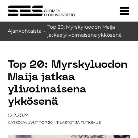
Top 20: Myrskyluodon Maija
Ajankohtaista
jatkaa ylivoimaisena ykkösenä
Top 20: Myrskyluodon
Maija jatkaa
ylivoimaisena
ykkösenä
12.2.2024
KATSOJALUVUT TOP 20
|
TILASTOT JA TUTKIMUS