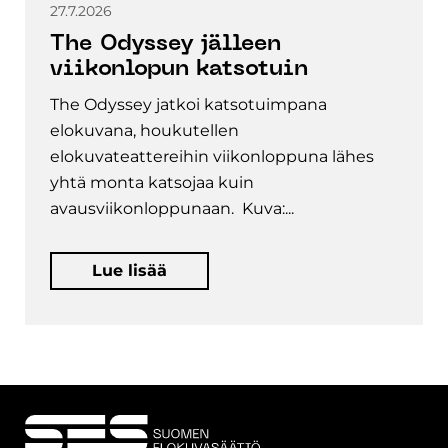
27.7.2026
The Odyssey jälleen
viikonlopun katsotuin
The Odyssey jatkoi katsotuimpana
elokuvana, houkutellen
elokuvateattereihin viikonloppuna lähes
yhtä monta katsojaa kuin
avausviikonloppunaan. Kuva:...
Lue lisää