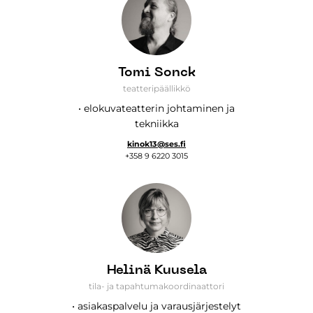
Tomi Sonck
teatteripäällikkö
• elokuvateatterin johtaminen ja
tekniikka
kinok13@ses.fi
+358 9 6220 3015
Helinä Kuusela
tila- ja tapahtumakoordinaattori
• asiakaspalvelu ja varausjärjestelyt