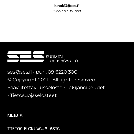
kinok13@ses.fi
+358 44 493 1449
ses@ses.fi • puh. 09 6220 300
© Copyright 2021 • All rights reserved.
Saavutettavuusseloste
•
Tekijänoikeudet
•
Tietosuojaselosteet
MEISTÄ
TIETOA ELOKUVA-ALASTA