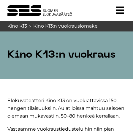
Kino K13
Kino K13:n vuokrauslomake
Kino K13:n vuokraus
Elokuvateatteri Kino K13 on vuokrattavissa 150
hengen tilaisuuksiin. Aulatiloissa mahtuu seisoen
olemaan mukavasti n. 50–80 henkeä kerrallaan.
Vastaamme vuokraustiedusteluihin niin pian