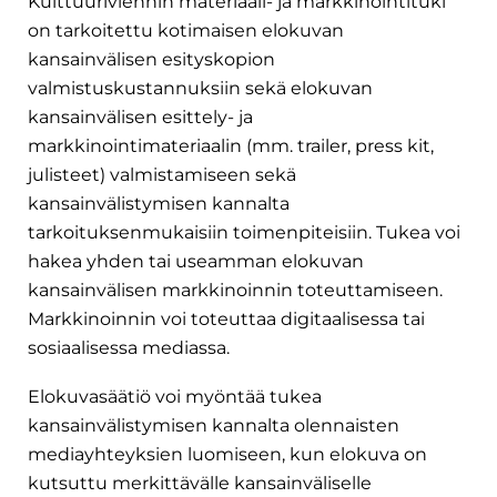
Kulttuuriviennin materiaali- ja markkinointituki
on tarkoitettu kotimaisen elokuvan
kansainvälisen esityskopion
valmistuskustannuksiin sekä elokuvan
kansainvälisen esittely- ja
markkinointimateriaalin (mm. trailer, press kit,
julisteet) valmistamiseen sekä
kansainvälistymisen kannalta
tarkoituksenmukaisiin toimenpiteisiin. Tukea voi
hakea yhden tai useamman elokuvan
kansainvälisen markkinoinnin toteuttamiseen.
Markkinoinnin voi toteuttaa digitaalisessa tai
sosiaalisessa mediassa.
Elokuvasäätiö voi myöntää tukea
kansainvälistymisen kannalta olennaisten
mediayhteyksien luomiseen, kun elokuva on
kutsuttu merkittävälle kansainväliselle