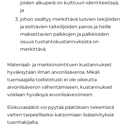
joiden alkuperä on kulttuuri-identiteetissä;
ja
johon sisältyy merkittävä luovien tekijöiden
ja esittävien taiteilijoiden panos ja heille
maksettavien palkkojen ja palkkioiden
osuus tuotantokustannuksista on
merkittävä.
Materiaali- ja markkinointituen kustannukset
hyväksytään ilman arvonlisäveroa. Mikäli
tuensaajalla todistetusti ei ole oikeutta
arvonlisäveron vähentämiseen, kustannukset
voidaan hyväksyä arvonlisäveroineen.
Elokuvasäätiö voi pyytää päätöksen tekemistä
varten tarpeelliseksi katsomiaan lisäselvityksiä
tuenhakijalta.