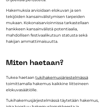
Hakemuksia arvioidaan elokuvan ja sen
tekijöiden kansainvälistymisen tarpeiden
mukaan. Kokonaisarvioinnissa tarkastellaan
hankkeen kansainvälistä potentiaalia,
mahdollisen festivaalikutsun statusta sekä
hakijan ammattimaisuutta.
Miten haetaan?
Tukea haetaan
tukihakemusjärjestelmässä
toimittamalla hakemus kaikkine liitteineen
elokuvasäätiölle.
Tukihakemusjärjestelmässä täytetään hakemus,
joka koostuu hakemuslomakkeesta ja