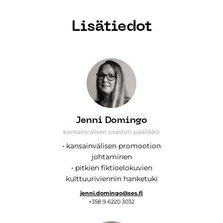
Lisätiedot
Jenni Domingo
kansainvälisen osaston päällikkö
• kansainvälisen promootion
johtaminen
• pitkien fiktioelokuvien
kulttuuriviennin hanketuki
jenni.domingo@ses.fi
+358 9 6220 3032