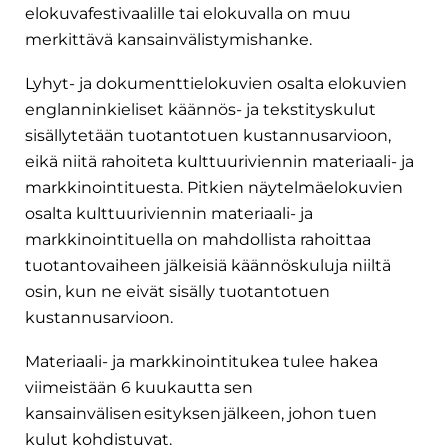
elokuvafestivaalille tai elokuvalla on muu
merkittävä kansainvälistymishanke.
Lyhyt- ja dokumenttielokuvien osalta elokuvien
englanninkieliset käännös- ja tekstityskulut
sisällytetään tuotantotuen kustannusarvioon,
eikä niitä rahoiteta kulttuuriviennin materiaali- ja
markkinointituesta. Pitkien näytelmäelokuvien
osalta kulttuuriviennin materiaali- ja
markkinointituella on mahdollista rahoittaa
tuotantovaiheen jälkeisiä käännöskuluja niiltä
osin, kun ne eivät sisälly tuotantotuen
kustannusarvioon.
Materiaali- ja markkinointitukea tulee hakea
viimeistään 6 kuukautta sen
kansainvälisen esityksen jälkeen, johon tuen
kulut kohdistuvat.