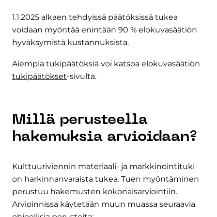
1.1.2025 alkaen tehdyissä päätöksissä tukea
voidaan myöntää enintään 90 % elokuvasäätiön
hyväksymistä kustannuksista.
Aiempia tukipäätöksiä voi katsoa elokuvasäätiön
tukipäätökset
-sivulta.
Millä perusteella
hakemuksia arvioidaan?
Kulttuuriviennin materiaali- ja markkinointituki
on harkinnanvaraista tukea. Tuen myöntäminen
perustuu hakemusten kokonaisarviointiin.
Arvioinnissa käytetään muun muassa seuraavia
ohjeellisia perusteita: