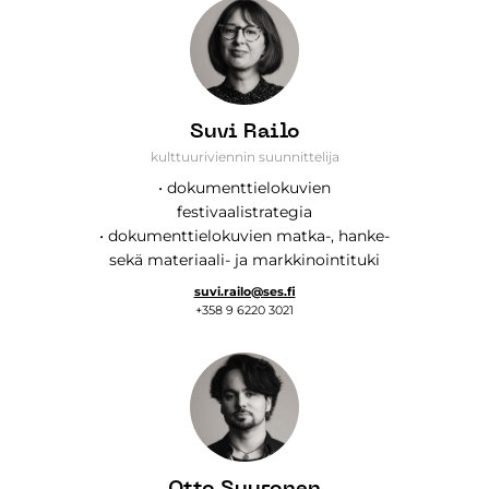
Suvi Railo
kulttuuriviennin suunnittelija
• dokumenttielokuvien
festivaalistrategia
• dokumenttielokuvien matka-, hanke-
sekä materiaali- ja markkinointituki
suvi.railo@ses.fi
+358 9 6220 3021