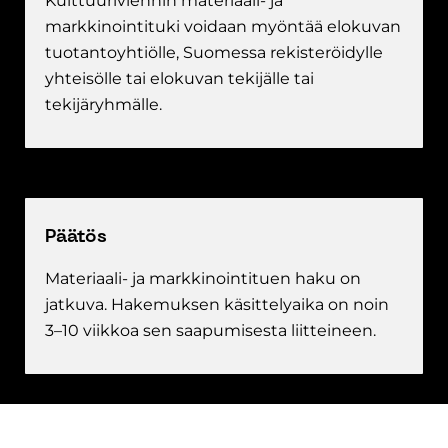
Kulttuuriviennin materiaali- ja
markkinointituki voidaan myöntää elokuvan
tuotantoyhtiölle, Suomessa rekisteröidylle
yhteisölle tai elokuvan tekijälle tai
tekijäryhmälle.
Päätös
Materiaali- ja markkinointituen haku on
jatkuva. Hakemuksen käsittelyaika on noin
3–10 viikkoa sen saapumisesta liitteineen.