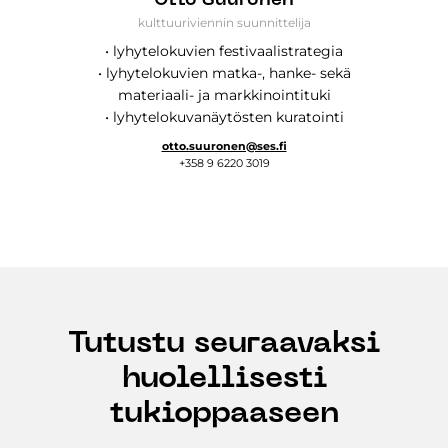
Otto Suuronen
kulttuuriviennin suunnittelija
• lyhytelokuvien festivaalistrategia
• lyhytelokuvien matka-, hanke- sekä
materiaali- ja markkinointituki
• lyhytelokuvanäytösten kuratointi
otto.suuronen@ses.fi
+358 9 6220 3019
Tutustu seuraavaksi
huolellisesti
tukioppaaseen