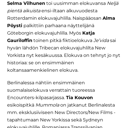
Selma Vilhunen
toi uusimman elokuvansa
Neljä
pientä aikuista
ensi-iltaan alkuvuodesta
Rotterdamin elokuvajuhlilla. Naispääosan
Alma
Pöysti
palkittiin parhaana näyttelijänä
Göteborgin elokuvajuhlilla. Myös
Katja
Gauriloffin
toinen pitkä fiktioelokuva
Je’vida
sai
hyvän lähdön Tribecan elokuvajuhlilta New
Yorkista nyt kesäkuussa. Elokuva on tehnyt jo nyt
historiaa: se on ensimmäinen
koltansaamenkielinen elokuva.
Berlinalessa nähtiin ensimmäinen
suomalaiselokuva verrattain tuoreessa
Encounters-kilpasarjassa.
Tia Kouvon
esikoispitkä
Mummola
on jatkanut Berlinalesta
mm. eksklusiiviseen New Directors/New Films -
tapahtumaan New Yorkissa sekä Sydneyn
elokuvajuhlille. Romaniassa Transsilvanian