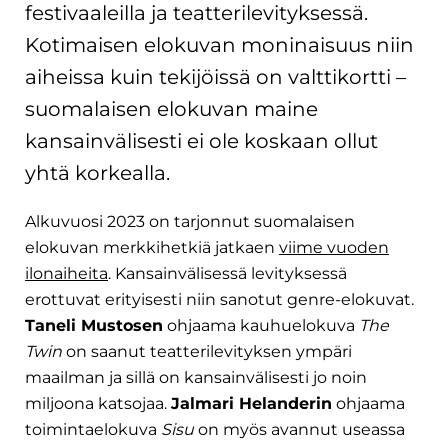
festivaaleilla ja teatterilevityksessä.
Kotimaisen elokuvan moninaisuus niin
aiheissa kuin tekijöissä on valttikortti –
suomalaisen elokuvan maine
kansainvälisesti ei ole koskaan ollut
yhtä korkealla.
Alkuvuosi 2023 on tarjonnut suomalaisen
elokuvan merkkihetkiä jatkaen
viime vuoden
ilonaiheita
. Kansainvälisessä levityksessä
erottuvat erityisesti niin sanotut genre-elokuvat.
Taneli Mustosen
ohjaama kauhuelokuva
The
Twin
on saanut teatterilevityksen ympäri
maailman ja sillä on kansainvälisesti jo noin
miljoona katsojaa.
Jalmari Helanderin
ohjaama
toimintaelokuva
Sisu
on myös avannut useassa