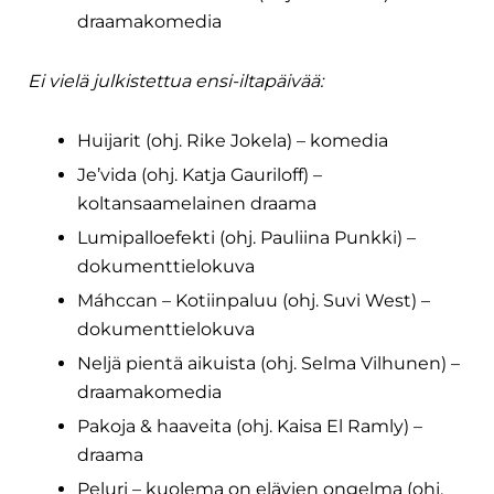
draamakomedia
Ei vielä julkistettua ensi-iltapäivää:
Huijarit (ohj. Rike Jokela) – komedia
Je’vida (ohj. Katja Gauriloff) –
koltansaamelainen draama
Lumipalloefekti (ohj. Pauliina Punkki) –
dokumenttielokuva
Máhccan – Kotiinpaluu (ohj. Suvi West) –
dokumenttielokuva
Neljä pientä aikuista (ohj. Selma Vilhunen) –
draamakomedia
Pakoja & haaveita (ohj. Kaisa El Ramly) –
draama
Peluri – kuolema on elävien ongelma (ohj.