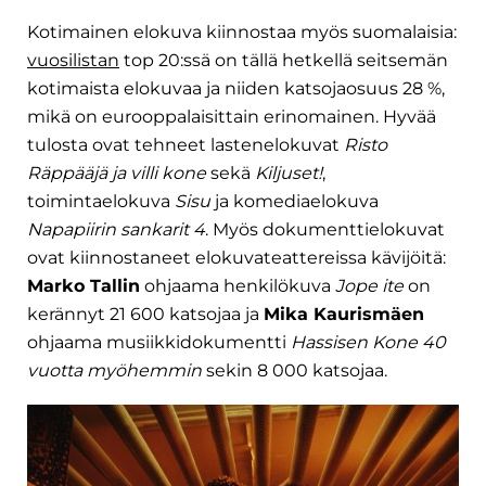
Kotimainen elokuva kiinnostaa myös suomalaisia:
vuosilistan
top 20:ssä on tällä hetkellä seitsemän
kotimaista elokuvaa ja niiden katsojaosuus 28 %,
mikä on eurooppalaisittain erinomainen. Hyvää
tulosta ovat tehneet lastenelokuvat
Risto
Räppääjä ja villi kone
sekä
Kiljuset!
,
toimintaelokuva
Sisu
ja komediaelokuva
Napapiirin sankarit 4
. Myös dokumenttielokuvat
ovat kiinnostaneet elokuvateattereissa kävijöitä:
Marko Tallin
ohjaama henkilökuva
Jope ite
on
kerännyt 21 600 katsojaa ja
Mika Kaurismäen
ohjaama musiikkidokumentti
Hassisen Kone 40
vuotta myöhemmin
sekin 8 000 katsojaa.