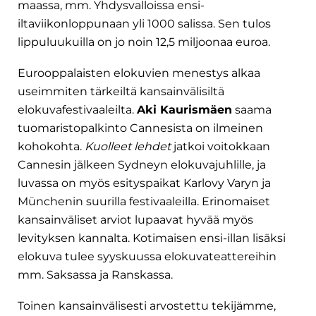
maassa, mm. Yhdysvalloissa ensi-
iltaviikonloppunaan yli 1000 salissa. Sen tulos
lippuluukuilla on jo noin 12,5 miljoonaa euroa.
Eurooppalaisten elokuvien menestys alkaa
useimmiten tärkeiltä kansainvälisiltä
elokuvafestivaaleilta.
Aki Kaurismäen
saama
tuomaristopalkinto Cannesista on ilmeinen
kohokohta.
Kuolleet lehdet
jatkoi voitokkaan
Cannesin jälkeen Sydneyn elokuvajuhlille, ja
luvassa on myös esityspaikat Karlovy Varyn ja
Münchenin suurilla festivaaleilla. Erinomaiset
kansainväliset arviot lupaavat hyvää myös
levityksen kannalta. Kotimaisen ensi-illan lisäksi
elokuva tulee syyskuussa elokuvateattereihin
mm. Saksassa ja Ranskassa.
Toinen kansainvälisesti arvostettu tekijämme,