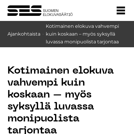
Kotimainen elokuva vahvempi
Ajankohtaista
kuin koskaan – myös syksyllä
luvassa monipuolista tarjontaa
Kotimainen elokuva
vahvempi kuin
koskaan – myös
syksyllä luvassa
monipuolista
tarjontaa