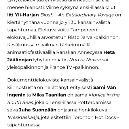
menee hienosti. Viime syksynä ensi-illassa ollut
Iiti Yli-Harjan
Blush – An Extraordinary Voyage
on
kiertänyt tänä vuonna jo yli 30 kansainvälistä
tapahtumaa. Elokuva voitti Tampereen
elokuvajuhlilla arvostetun Risto Jarva -palkinnon.
Kesäkuussa maailman tärkeimmällä
animaatiofestivaalilla Ranskan Annecyssa
Heta
Jäälinojan
lyhytanimaatio
Nun or Never!
sai
yleisöpalkinnon ja France TV -palkinnon.
Dokumenttielokuvista kansainvälistä
kiinnostusta on herättänyt erityisesti
Sami Van
Ingenin
ja
Mika Taanilan
ohjaama
Monica in the
South Seas
, joka oli ensi-illassa Rotterdamissa,
sekä
Juha Suonpään
ohjaama henkilökuva
Ilveskuiskaaja
, jota esitettiin Toronton Hot Docs -
tapahtumassa.