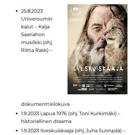
25.8.2023
Universumin
kaiut – Kaija
Saariahon
musiikki (ohj.
Riitta Rask) –
dokumenttielokuva
1.9.2023 Lapua 1976 (ohj. Toni Kurkimäki) –
historiallinen draama
1.9.2023 Ilveskuiskaaja (ohj. Juha Suonpää) –