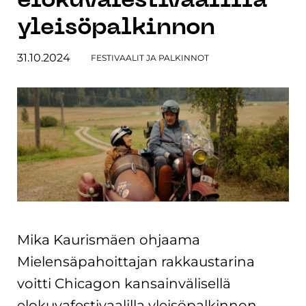
elokuvafestivaalilla
yleisöpalkinnon
31.10.2024
FESTIVAALIT JA PALKINNOT
Mika Kaurismäen ohjaama
Mielensäpahoittajan rakkaustarina
voitti Chicagon kansainvälisellä
elokuvafestivaalilla yleisöpalkinnon