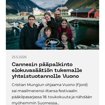
25.5.2026
Cannesin pääpalkinto
elokuvasäätiön tukemalle
yhteistuotannolle Vuono
Cristian Mungiun ohjaama Vuono (Fjord)
sai maailmanensi-iltansa festivaalin
pääkilpasarjassa 18. toukokuuta ja nähdään
myöhemmin Suomessa...