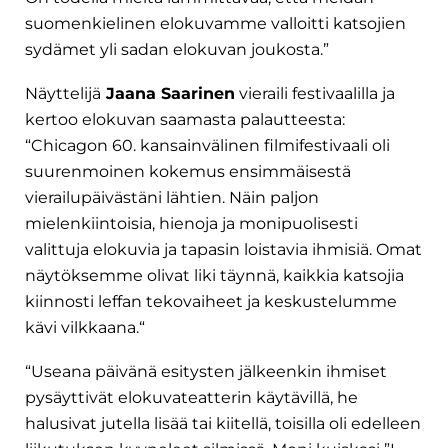
suomenkielinen elokuvamme valloitti katsojien
sydämet yli sadan elokuvan joukosta.”
Näyttelijä
Jaana Saarinen
vieraili festivaalilla ja
kertoo elokuvan saamasta palautteesta:
“Chicagon 60. kansainvälinen filmifestivaali oli
suurenmoinen kokemus ensimmäisestä
vierailupäivästäni lähtien. Näin paljon
mielenkiintoisia, hienoja ja monipuolisesti
valittuja elokuvia ja tapasin loistavia ihmisiä. Omat
näytöksemme olivat liki täynnä, kaikkia katsojia
kiinnosti leffan tekovaiheet ja keskustelumme
kävi vilkkaana.“
“Useana päivänä esitysten jälkeenkin ihmiset
pysäyttivät elokuvateatterin käytävillä, he
halusivat jutella lisää tai kiitellä, toisilla oli edelleen