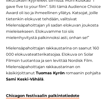
liikutuksen kyyneleet silmissä. Moni kuiskasi ”I
gave five to your film”. Silti tämä Audience Choice
Award oli iso ja ihmeellinen yllätys. Katsojat, joille
tietenkin elokuvat tehdään, valitsivat
Mielensäpahoittajan yli sadan elokuvan joukosta
mieleisekseen. Elokuvamme toi siis
mielenhyvitystä palkinnoksi asti, onhan se!”
Mielensäpahoittajan rakkaustarina on saanut 160
000 elokuvateatterikatsojaa. Elokuva on Solar
Filmsin tuotantoa ja sen levittää Nordisk Film.
Mielensäpahoittajan rakkaustarinan on
käsikirjoittanut
Tuomas Kyrön
romaanin pohjalta
Sami Keski-Vähälä
.
Chicagon festivaalin palkintotiedote