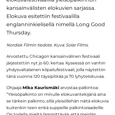
kansainvälisten elokuvien sarjassa.
Elokuva esitettiin festivaalilla
englanninkielisellä nimellä Long Good
Thursday.
Nordisk Filmin tiedote. Kuva: Solar Films.
Arvostettu Chicagon kansainvälinen festivaali
järjestettiin nyt jo 60. kertaa. Kyseessä on vanhin
yhdysvaltalainen kilpailufestivaali, jolla näytettiin
tänä vuonna 120 täysipitkää ja 70 lyhytelokuvaa.
Ohjaaja
Mika Kaurismäki
arvostaa palkintoa:
”Yleisöpalkinto on minulle elokuvantekijänä aina
se tärkein palkinto, sillä yleisöllehän näitä elokuvia
kuitenkin teen enkä suppeille palkintoraadeille.
On todella mieltä lämmittävää, että meidän