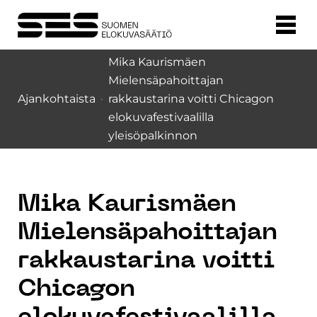
Mika Kaurismäen
Mielensäpahoittajan
Ajankohtaista
rakkaustarina voitti Chicagon
elokuvafestivaalilla
yleisöpalkinnon
Mika Kaurismäen
Mielensäpahoittajan
rakkaustarina voitti
Chicagon