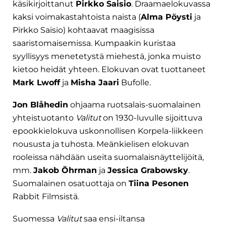
käsikirjoittanut
Pirkko Saisio
. Draamaelokuvassa
kaksi voimakastahtoista naista (
Alma Pöysti
ja
Pirkko Saisio) kohtaavat maagisissa
saaristomaisemissa. Kumpaakin kuristaa
syyllisyys menetetystä miehestä, jonka muisto
kietoo heidät yhteen. Elokuvan ovat tuottaneet
Mark Lwoff
ja
Misha Jaari
Bufolle.
Jon Blåhedin
ohjaama ruotsalais-suomalainen
yhteistuotanto
Valitut
on 1930-luvulle sijoittuva
epookkielokuva uskonnollisen Korpela-liikkeen
noususta ja tuhosta. Meänkielisen elokuvan
rooleissa nähdään useita suomalaisnäyttelijöitä,
mm.
Jakob Öhrman
ja
Jessica Grabowsky
.
Suomalainen osatuottaja on
Tiina Pesonen
Rabbit Filmsistä.
Suomessa
Valitut
saa ensi-iltansa