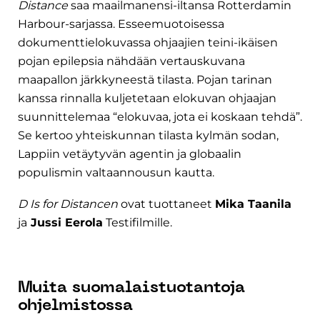
Distance
saa maailmanensi-iltansa Rotterdamin
Harbour-sarjassa. Esseemuotoisessa
dokumenttielokuvassa ohjaajien teini-ikäisen
pojan epilepsia nähdään vertauskuvana
maapallon järkkyneestä tilasta. Pojan tarinan
kanssa rinnalla kuljetetaan elokuvan ohjaajan
suunnittelemaa “elokuvaa, jota ei koskaan tehdä”.
Se kertoo yhteiskunnan tilasta kylmän sodan,
Lappiin vetäytyvän agentin ja globaalin
populismin valtaannousun kautta.
D Is for Distancen
ovat tuottaneet
Mika Taanila
ja
Jussi Eerola
Testifilmille.
Muita suomalaistuotantoja
ohjelmistossa