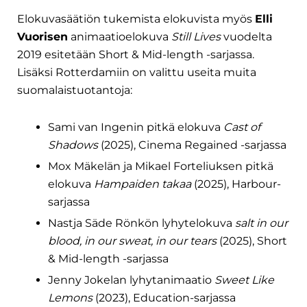
Elokuvasäätiön tukemista elokuvista myös
Elli
Vuorisen
animaatioelokuva
Still Lives
vuodelta
2019 esitetään Short & Mid-length -sarjassa.
Lisäksi Rotterdamiin on valittu useita muita
suomalaistuotantoja:
Sami van Ingenin pitkä elokuva
Cast of
Shadows
(2025), Cinema Regained -sarjassa
Mox Mäkelän ja Mikael Forteliuksen pitkä
elokuva
Hampaiden takaa
(2025), Harbour-
sarjassa
Nastja Säde Rönkön lyhytelokuva
salt in our
blood, in our sweat, in our tears
(2025), Short
& Mid-length -sarjassa
Jenny Jokelan lyhytanimaatio
Sweet Like
Lemons
(2023), Education-sarjassa