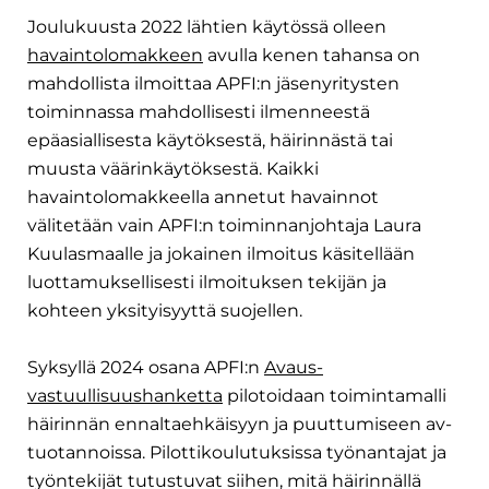
Joulukuusta 2022 lähtien käytössä olleen 
havaintolomakkeen
 avulla kenen tahansa on 
mahdollista ilmoittaa APFI:n jäsenyritysten 
toiminnassa mahdollisesti ilmenneestä 
epäasiallisesta käytöksestä, häirinnästä tai 
muusta väärinkäytöksestä. Kaikki 
havaintolomakkeella annetut havainnot 
välitetään vain APFI:n toiminnanjohtaja Laura 
Kuulasmaalle ja jokainen ilmoitus käsitellään 
luottamuksellisesti ilmoituksen tekijän ja 
kohteen yksityisyyttä suojellen.
Syksyllä 2024 osana APFI:n 
Avaus-
vastuullisuushanketta
 pilotoidaan toimintamalli 
häirinnän ennaltaehkäisyyn ja puuttumiseen av-
tuotannoissa. Pilottikoulutuksissa työnantajat ja 
työntekijät tutustuvat siihen, mitä häirinnällä 