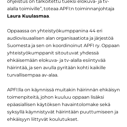
ohjeistus on tarkoitettu tueksi elokuva- ja tv-
alalla toimiville”, toteaa APFI:n toiminnanjohtaja 
Laura Kuulasmaa
.
Oppaassa on yhteistyökumppanina 44 eri 
audiovisuaalisen alan organisaatiota ja järjestöä 
Suomesta ja sen on koordinoinut APFI ry. Oppaan 
yhteistyökumppanit sitoutuvat yhdessä 
ehkäisemään elokuva- ja tv-alalla esiintyvää 
häirintää, ja sen avulla pyritään kohti kaikille 
turvallisempaa av-alaa. 
APFI:lla on käynnissä muitakin häirinnän ehkäisyn 
toimenpiteitä, johon kuuluu oppaan lisäksi 
epäasiallisen käytöksen havaintolomake sekä 
syksyllä käynnistyvät häirintään puuttumiseen ja 
ehkäisyyn liittyvät koulutukset.