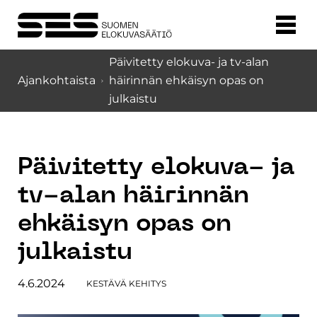
Päivitetty elokuva- ja tv-alan
Ajankohtaista
häirinnän ehkäisyn opas on
julkaistu
Päivitetty elokuva- ja
tv-alan häirinnän
ehkäisyn opas on
julkaistu
4.6.2024
KESTÄVÄ KEHITYS