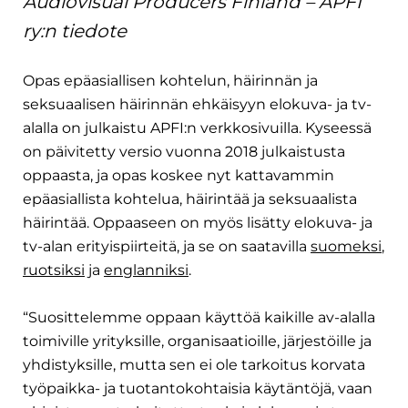
Audiovisual Producers Finland – APFI
ry:n tiedote
Opas epäasiallisen kohtelun, häirinnän ja 
seksuaalisen häirinnän ehkäisyyn elokuva- ja tv-
alalla on julkaistu APFI:n verkkosivuilla. Kyseessä 
on päivitetty versio vuonna 2018 julkaistusta 
oppaasta, ja opas koskee nyt kattavammin 
epäasiallista kohtelua, häirintää ja seksuaalista 
häirintää. Oppaaseen on myös lisätty elokuva- ja 
tv-alan erityispiirteitä, ja se on saatavilla 
suomeksi
, 
ruotsiksi
 ja 
englanniksi
.
“Suosittelemme oppaan käyttöä kaikille av-alalla 
toimiville yrityksille, organisaatioille, järjestöille ja 
yhdistyksille, mutta sen ei ole tarkoitus korvata 
työpaikka- ja tuotantokohtaisia käytäntöjä, vaan 