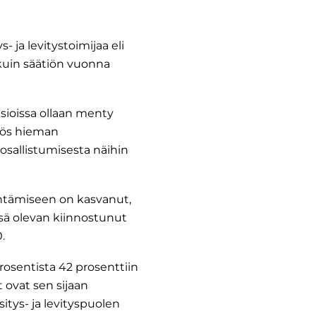
 ja levitystoimijaa eli
 kuin säätiön vuonna
asioissa ollaan menty
yös hieman
 osallistumisesta näihin
entämiseen on kasvanut,
nsä olevan kiinnostunut
.
rosentista 42 prosenttiin
ovat sen sijaan
itys- ja levityspuolen