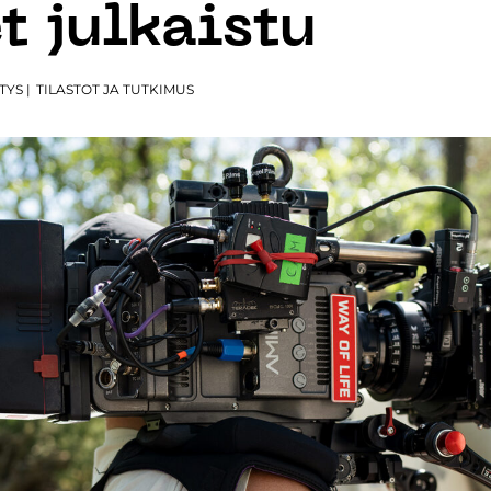
t julkaistu
TYS
|
TILASTOT JA TUTKIMUS