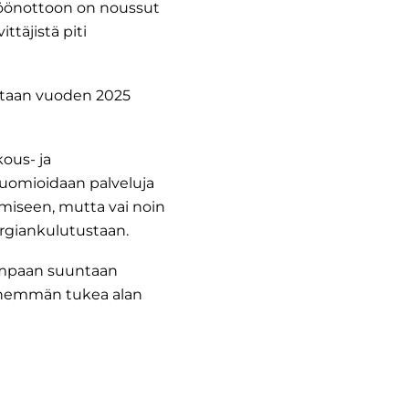
ttöönottoon on noussut
ttäjistä piti
ltaan vuoden 2025
ous- ja
huomioidaan palveluja
ämiseen, mutta vai noin
ergiankulutustaan.
sempaan suuntaan
n enemmän tukea alan