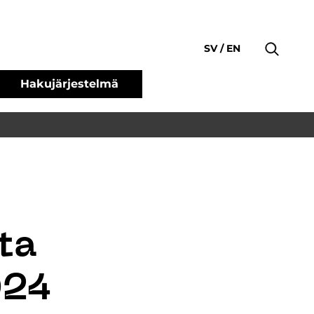
SV
EN
Hakujärjestelmä
ta
024