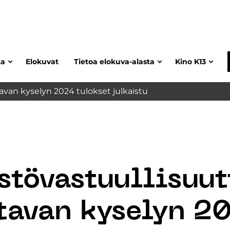
ta
Elokuvat
Tietoa elokuva-alasta
Kino K13
avan kyselyn 2024 tulokset julkaistu
stövastuullisuut
ttavan kyselyn 2