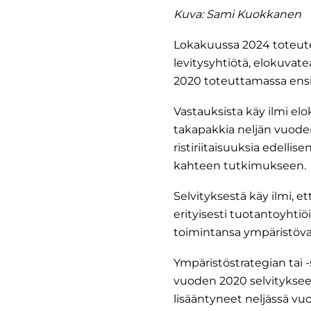
Kuva: Sami Kuokkanen
Lokakuussa 2024 toteutet
levitysyhtiötä, elokuvate
2020 toteuttamassa ensi
Vastauksista käy ilmi el
takapakkia neljän vuode
ristiriitaisuuksia edelli
kahteen tutkimukseen.
Selvityksestä käy ilmi, 
erityisesti tuotantoyhtiö
toimintansa ympäristöva
Ympäristöstrategian tai 
vuoden 2020 selvityksee
lisääntyneet neljässä vuo