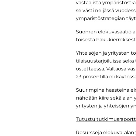
vastaajista ympäristöstr
selvästi neljässä vuodessa
ympäristöstrategian täy
Suomen elokuvasäätiö a
toisesta hakukierroksest
Yhteisöjen ja yritysten 
tilaisuustarjoiluissa se
ostettaessa. Valtaosa va
23 prosentilla oli käytö
Suurimpina haasteina el
nähdään kiire sekä alan y
yritysten ja yhteisöjen y
Tutustu tutkimusraportti
Resursseja elokuva-alan 