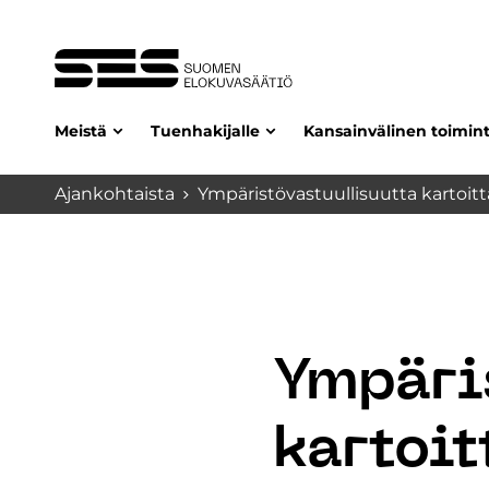
Meistä
Tuenhakijalle
Kansainvälinen toimin
Ajankohtaista
Ympäristövastuullisuutta kartoitt
Ympäri
kartoi