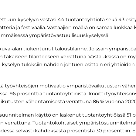
tuun kyselyyn vastasi 44 tuotantoyhtiötä sekä 43 esitys-
atteria ja festivaalia. Vastaajien määrä on samaa luokkaa
mmäisessä ympäristövastuullisuuskyselyssä.
okuva-alan tiukentunut taloustilanne. Joissain ympäristö
n takaiseen tilanteeseen verrattuna. Vastauksissa on m
sen kyselyn tuloksiin nähden johtuen osittain eri yhtiöiden
että työyhteisöjen motivaatio ympäristövaikutusten väh
issä. 96 prosenttia tuotantoyhtiöistä ilmoitti työyhteisö
ikutusten vähentämisestä verrattuna 86 % vuonna 2020
-suunnitelman käyttö on laskenut tuotantoyhtiöissä 51 p
n verrattuna. Tuotantokohtaiset ympäristösuunnitelmat 
dessa selvästi kahdeksasta prosentista 30 prosenttiin. Es