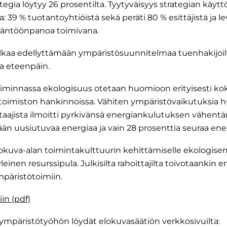
ategia löytyy 26 prosentilta. Tyytyväisyys strategian käy
: 39 % tuotantoyhtiöistä sekä peräti 80 % esittäjistä ja levi
täntöönpanoa toimivana.
lkaa edellyttämään ympäristösuunnitelmaa tuenhakijoi
a eteenpäin.
toiminnassa ekologisuus otetaan huomioon erityisesti kok
kä toimiston hankinnoissa. Vähiten ympäristövaikutuksia 
staajista ilmoitti pyrkivänsä energiankulutuksen vähent
ssään uusiutuvaa energiaa ja vain 28 prosenttia seuraa en
okuva-alan toimintakulttuurin kehittämiselle ekologi
leinen resurssipula. Julkisilta rahoittajilta toivotaanki
mpäristötoimiin.
in (pdf)
ympäristötyöhön löydät elokuvasäätiön verkkosivuilta: