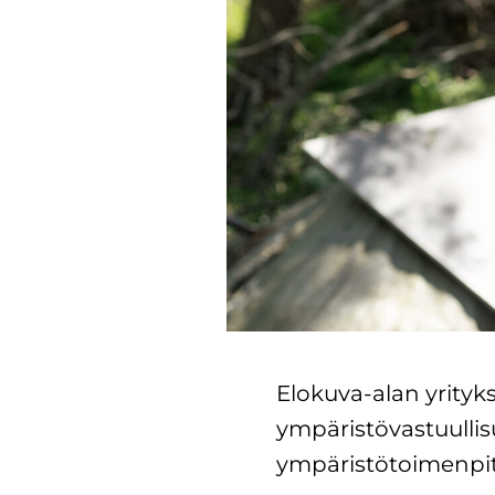
Elokuva-alan yrityksi
ympäristövastuullis
ympäristötoimenpite