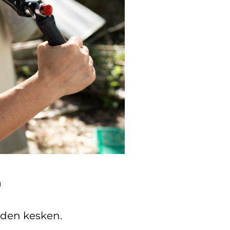
ä
iden kesken.