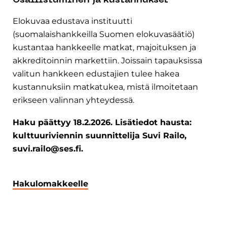
Osallistuminen ja kustannukset
Elokuvaa edustava instituutti
(suomalaishankkeilla Suomen elokuvasäätiö)
kustantaa hankkeelle matkat, majoituksen ja
akkreditoinnin markettiin. Joissain tapauksissa
valitun hankkeen edustajien tulee hakea
kustannuksiin matkatukea, mistä ilmoitetaan
erikseen valinnan yhteydessä.
Haku päättyy 18.2.2026. Lisätiedot hausta:
kulttuuriviennin suunnittelija Suvi Railo,
suvi.railo@ses.fi.
Hakulomakkeelle