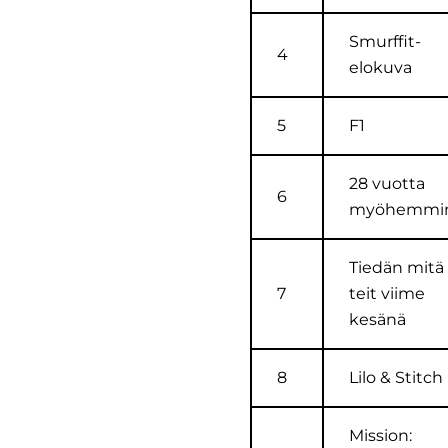
Smurffit-
4
elokuva
5
F1
28 vuotta
6
myöhemmi
Tiedän mitä
7
teit viime
kesänä
8
Lilo & Stitch
Mission: