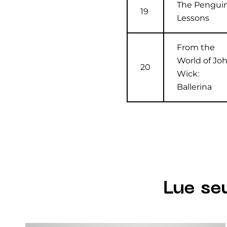
The Pengui
19
Lessons
From the
World of Jo
20
Wick:
Ballerina
Lue se