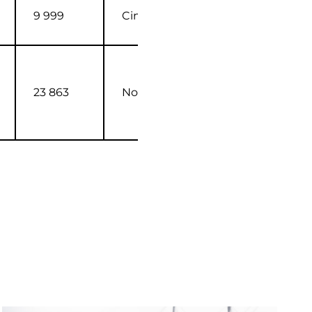
9 999
Cinemanse
23 863
Nordisk FI