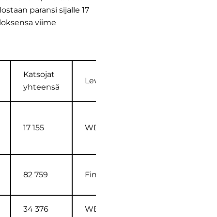
staan paransi sijalle 17
tuloksensa viime
Katsojat
Levittäjä
yhteensä
17 155
WDS FI
82 759
Finnkino FI
34 376
WB FI