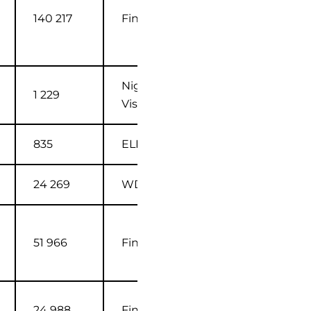
140 217
Finnkino FI
Night
1 229
Visions
835
ELKE ry
24 269
WDS FI
51 966
Finnkino FI
24 988
Finnkino FI