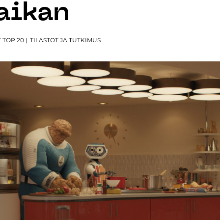
aikan
 TOP 20
|
TILASTOT JA TUTKIMUS