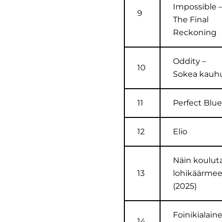
Impossible 
9
The Final
Reckoning
Oddity –
10
Sokea kauh
11
Perfect Blue
12
Elio
Näin koulut
13
lohikäärmee
(2025)
Foinikialain
14