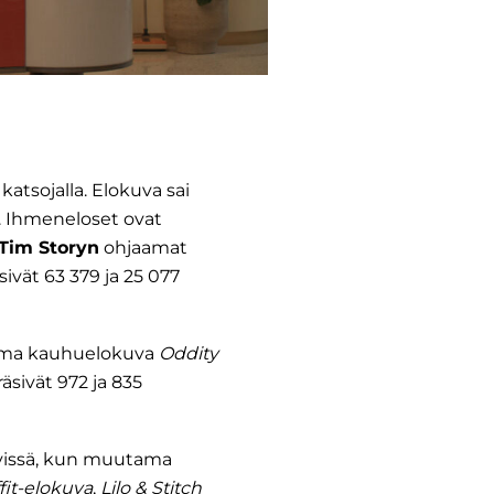
katsojalla. Elokuva sai
a. Ihmeneloset ovat
Tim Storyn
ohjaamat
ivät 63 379 ja 25 077
ma kauhuelokuva
Oddity
räsivät 972 ja 835
tävissä, kun muutama
it-elokuva
,
Lilo & Stitch