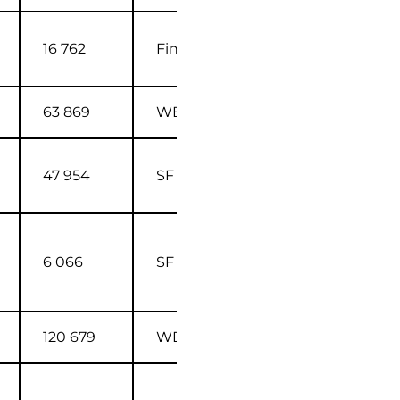
16 762
Finnkino FI
63 869
WB FI
47 954
SF FI
6 066
SF FI
120 679
WDS FI