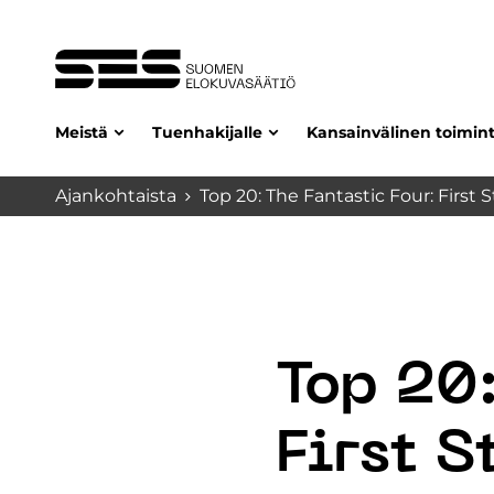
Meistä
Tuenhakijalle
Kansainvälinen toimin
Ajankohtaista
Top 20: The Fantastic Four: First
Top 20:
First S