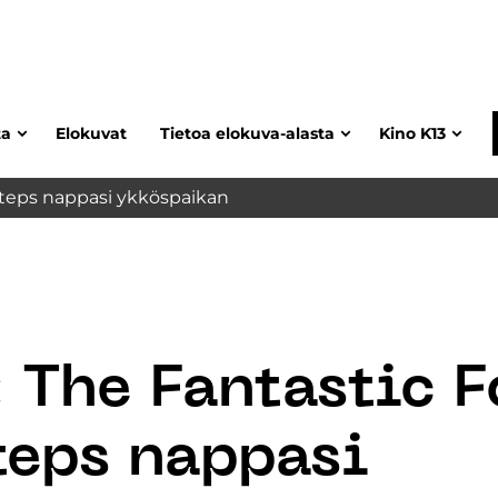
ta
Elokuvat
Tietoa elokuva-alasta
Kino K13
 Steps nappasi ykköspaikan
 The Fantastic F
teps nappasi