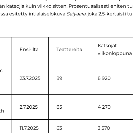
 katsojia kuin viikko sitten. Prosentuaalisesti eniten tulo
ssa esitetty intialaiselokuva
Saiyaara
, joka 2,5-kertaisti 
Katsojat
Ensi-ilta
Teattereita
viikonloppuna
ic
23.7.2025
89
8 920
2.7.2025
65
4 270
th
11.7.2025
63
3 570