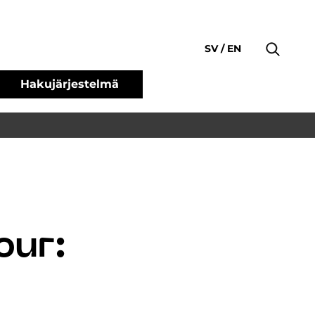
SV
EN
Hakujärjestelmä
our: