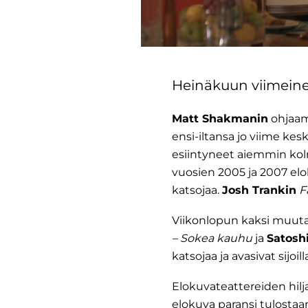
Heinäkuun viimeinen
Matt Shakmanin
ohjaa
ensi-iltansa jo viime ke
esiintyneet aiemmin kol
vuosien 2005 ja 2007 el
katsojaa.
Josh Trankin
F
Viikonlopun kaksi muuta e
– Sokea kauhu
ja
Satosh
katsojaa ja avasivat sijoi
Elokuvateattereiden hilj
elokuva paransi tulostaan