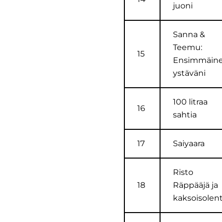
juoni
Sanna &
Teemu:
15
Ensimmäin
ystäväni
100 litraa
16
sahtia
17
Saiyaara
Risto
18
Räppääjä ja
kaksoisolen