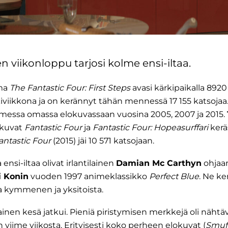
 viikonloppu tarjosi kolme ensi-iltaa.
ma
The Fantastic Four: First Steps
avasi kärkipaikalla 8920 
skiviikkona ja on kerännyt tähän mennessä 17 155 katsoja
messa omassa elokuvassaan vuosina 2005, 2007 ja 2015.
okuvat
Fantastic Four
ja
Fantastic Four: Hopeasurffari
keräs
antastic Four
(2015) jäi 10 571 katsojaan.
nsi-iltaa olivat irlantilainen
Damian Mc Carthyn
ohjaa
i Konin
vuoden 1997 animeklassikko
Perfect Blue
. Ne ke
lla kymmenen ja yksitoista.
ainen kesä jatkui. Pieniä piristymisen merkkejä oli näh
 viime viikosta. Erityisesti koko perheen elokuvat (
Smuff