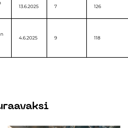
n
13.6.2025
7
126
hn
4.6.2025
9
118
uraavaksi