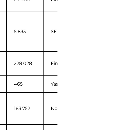
5 833
SF FI
228 028
Finnkino FI
465
Yash FI
183 752
Nordisk FI