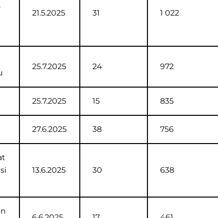
–
21.5.2025
31
1 022
25.7.2025
24
972
u
25.7.2025
15
835
27.6.2025
38
756
at
si
13.6.2025
30
638
en
6.6.2025
17
461