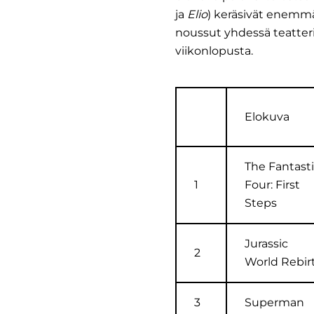
ja
Elio
) keräsivät enemmän
noussut yhdessä teatteri
viikonlopusta.
Elokuva
The Fantast
1
Four: First
Steps
Jurassic
2
World Rebir
3
Superman