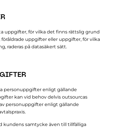
ER
a uppgifter, för vilka det finns rättslig grund
öråldrade uppgifter eller uppgifter, för vilka
g, raderas på datasäkert sätt.
PGIFTER
la personuppgifter enligt gällande
ifter kan vid behov delvis outsourcas
n av personuppgifter enligt gällande
vtalspraxis.
kundens samtycke även till tillfälliga