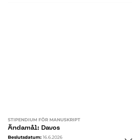
STIPENDIUM FÖR MANUSKRIPT
Ändamål
:
Aseeton
Beslutsdatum
:
16.6.2026
Beslut
:
8 000
€
Sökande
:
Rehnström Henri Waltter
Beslutsnummer
:
2251031
STIPENDIUM FÖR MANUSKRIPT
Ändamål
:
Lucia
Beslutsdatum
:
16.6.2026
Beslut
:
6 000
€
Sökande
:
Saajola Ninni
Beslutsnummer
:
2249966
STIPENDIUM FÖR MANUSKRIPT
Ändamål
:
Davos
Beslutsdatum
:
16.6.2026