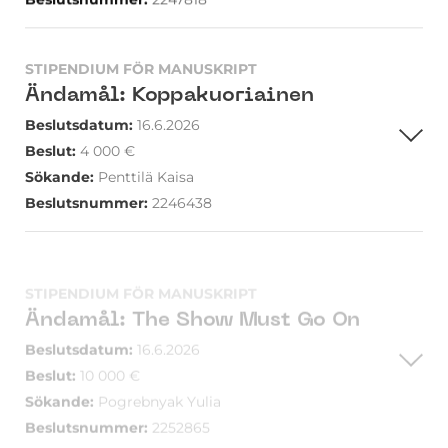
STIPENDIUM FÖR MANUSKRIPT
Ändamål
:
Koppakuoriainen
Beslutsdatum
:
16.6.2026
Beslut
:
4 000
€
Sökande
:
Penttilä Kaisa
Beslutsnummer
:
2246438
STIPENDIUM FÖR MANUSKRIPT
Ändamål
:
The Show Must Go On
Beslutsdatum
:
16.6.2026
Beslut
:
10 000
€
Sökande
:
Pogrebnyak Yulia
Beslutsnummer
:
2252865