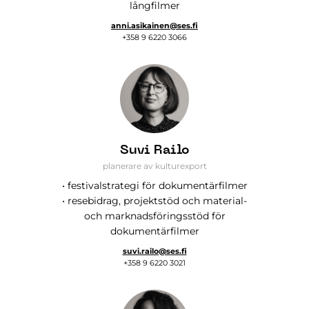
långfilmer
anni.asikainen@ses.fi
+358 9 6220 3066
Suvi Railo
planerare av kulturexport
• festivalstrategi för dokumentärfilmer
• resebidrag, projektstöd och material-
och marknadsföringsstöd för
dokumentärfilmer
suvi.railo@ses.fi
+358 9 6220 3021