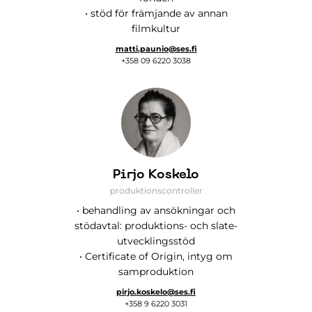
• stöd för främjande av annan
filmkultur
matti.paunio@ses.fi
+358 09 6220 3038
Pirjo Koskelo
produktionscontroller
• behandling av ansökningar och
stödavtal: produktions- och slate-
utvecklingsstöd
• Certificate of Origin, intyg om
samproduktion
pirjo.koskelo@ses.fi
+358 9 6220 3031