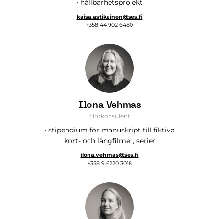
• hållbarhetsprojekt
kaisa.astikainen@ses.fi
+358 44 902 6480
Ilona Vehmas
filmkonsulent
• stipendium för manuskript till fiktiva
kort- och långfilmer, serier
ilona.vehmas@ses.fi
+358 9 6220 3018