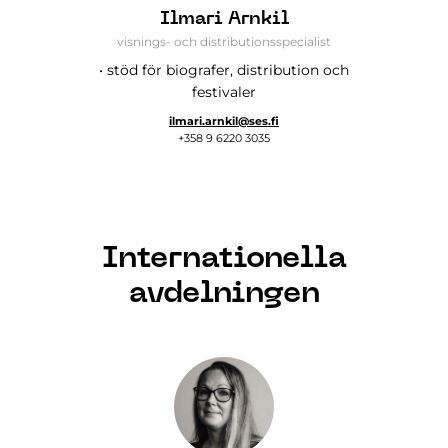
Ilmari Arnkil
visnings- och distributionsspecialist
• stöd för biografer, distribution och
festivaler
ilmari.arnkil@ses.fi
+358 9 6220 3035
Internationella
avdelningen