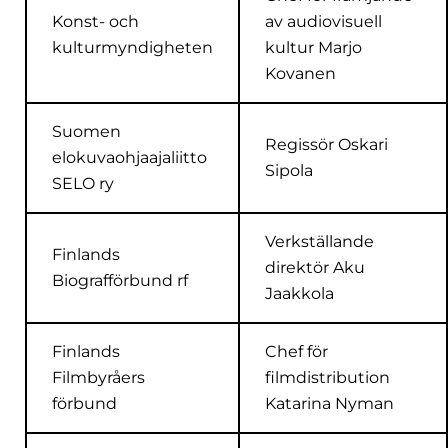
Konst- och
av audiovisuell
kulturmyndigheten
kultur Marjo
Kovanen
Suomen
Regissör Oskari
elokuvaohjaajaliitto
Sipola
SELO ry
Verkställande
Finlands
direktör Aku
Biografförbund rf
Jaakkola
Finlands
Chef för
Filmbyråers
filmdistribution
förbund
Katarina Nyman