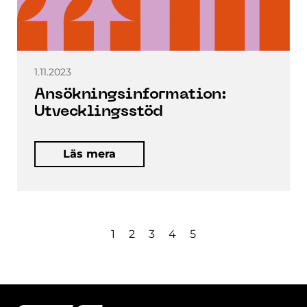
1.11.2023
Ansökningsinformation:
Utvecklingsstöd
Läs mera
1
2
3
4
5