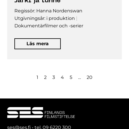
Järki ja tunne
Regissör: Hanna Nordenswan
Utgivningsår: i produktion
Dokumentärfilmer och -serier
Läs mera
1
2
3
4
5
…
20
ses@ses.fi • tel. 09 6220 300