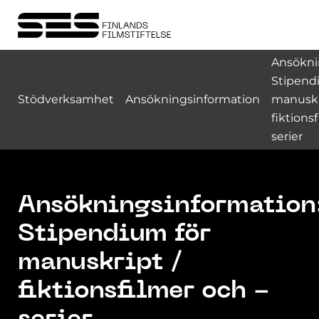
Ansökni
Stipend
Stödverksamhet
Ansökningsinformation
manuskr
fiktions
serier
Ansökningsinformation
Stipendium för
manuskript /
fiktionsfilmer och -