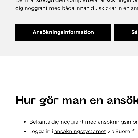
Den här stödguiden kompletterar ansökninginfo
dig noggrant med båda innan du skickar in en an
Ansökningsinformation
Så
Hur gör man en ansö
Bekanta dig noggrant med
ansökningsinfo
Logga in i
ansökningssystemet
via Suomi.fi-