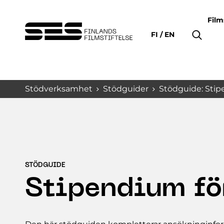
Film
FI
EN
Stödverksamhet
Stödguider
Stödguide: Stip
STÖDGUIDE
Stipendium fö