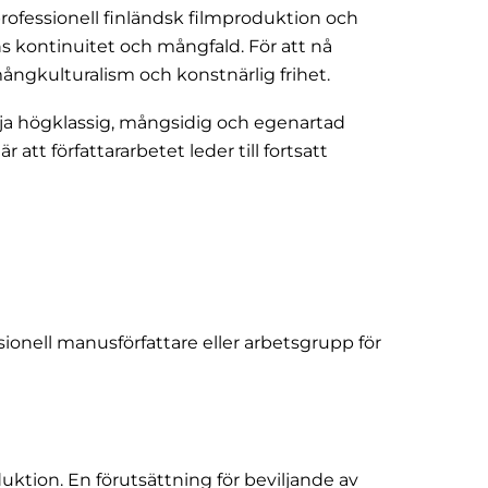
professionell finländsk filmproduktion och
s kontinuitet och mångfald. För att nå
mångkulturalism och konstnärlig frihet.
mja högklassig, mångsidig och egenartad
att författararbetet leder till fortsatt
ionell manusförfattare eller arbetsgrupp för
duktion. En förutsättning för beviljande av