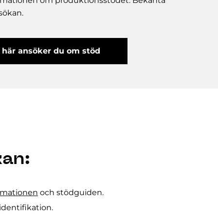
rmationen om produktionsstödet. Bekanta
sökan.
 här ansöker du om stöd
kan:
rmationen
och stödguiden.
identifikation.