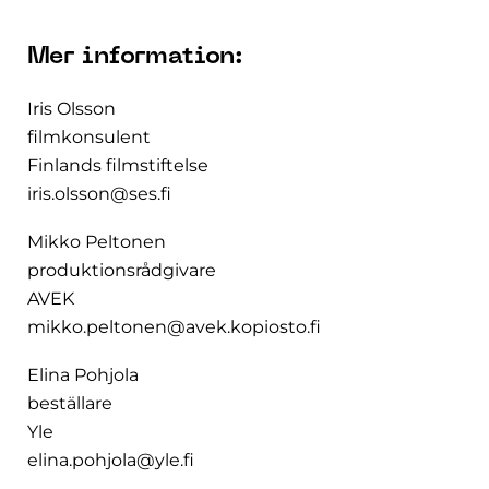
Mer information:
Iris Olsson
filmkonsulent
Finlands filmstiftelse
iris.olsson@ses.fi
Mikko Peltonen
produktionsrådgivare
AVEK
mikko.peltonen@avek.kopiosto.fi
Elina Pohjola
beställare
Yle
elina.pohjola@yle.fi