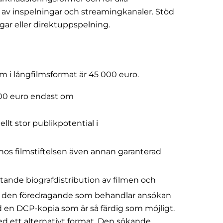
on av inspelningar och streamingkanaler. Stöd
ngar eller direktuppspelning.
 i långfilmsformat är 45 000 euro.
000 euro endast om
lt stor publikpotential i
hos filmstiftelsen även annan garanterad
tande biografdistribution av filmen och
ör den föredragande som behandlar ansökan
 en DCP-kopia som är så färdig som möjligt.
d ett alternativt format. Den sökande