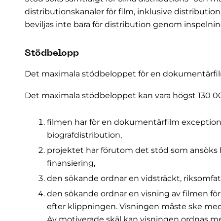
distributionskanaler för film, inklusive distributi
beviljas inte bara för distribution genom inspelni
Stödbelopp
Det maximala stödbeloppet för en dokumentärfilm
Det maximala stödbeloppet kan vara högst 130 
filmen har för en dokumentärfilm exceptionel
biografdistribution,
projektet har förutom det stöd som ansöks 
finansiering,
den sökande ordnar en vidsträckt, riksomfat
den sökande ordnar en visning av filmen f
efter klippningen. Visningen måste ske med
Av motiverade skäl kan visningen ordnas me