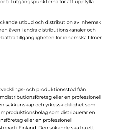
ör till utgångspunkterna för att uppfylla
ltäckande utbud och distribution av inhemsk
men även i andra distributionskanaler och
rbättra tillgängligheten för inhemska filmer
t utvecklings- och produktionsstöd från
filmdistributionsföretag eller en professionell
 den sakkunskap och yrkesskicklighet som
 filmproduktionsbolag som distribuerar en
nsföretag eller en professionell
strerad i Finland. Den sökande ska ha ett