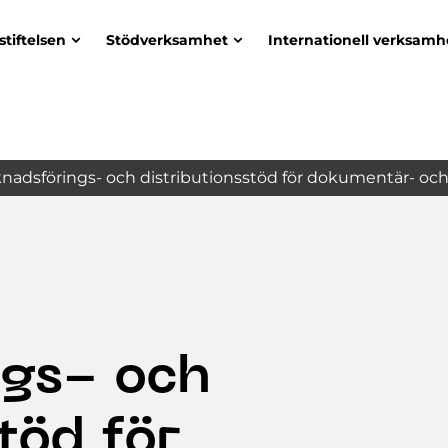
stiftelsen
Stödverksamhet
Internationell verksamh
nadsförings- och distributionsstöd för dokumentär- och
gs- och
töd för