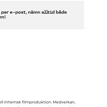
n per e-post, nämn alltid
både
mn!
onell inhemsk filmproduktion. Medverkan,